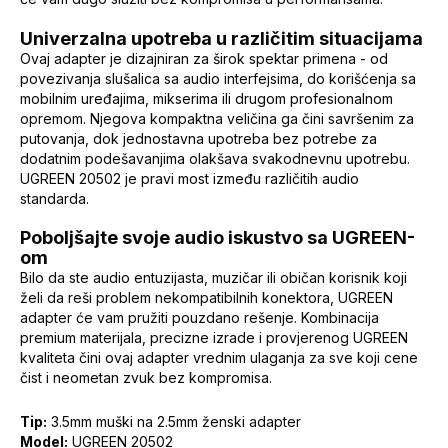
Univerzalna upotreba u različitim situacijama
Ovaj adapter je dizajniran za širok spektar primena - od
povezivanja slušalica sa audio interfejsima, do korišćenja sa
mobilnim uređajima, mikserima ili drugom profesionalnom
opremom. Njegova kompaktna veličina ga čini savršenim za
putovanja, dok jednostavna upotreba bez potrebe za
dodatnim podešavanjima olakšava svakodnevnu upotrebu.
UGREEN 20502 je pravi most između različitih audio
standarda.
Poboljšajte svoje audio iskustvo sa UGREEN-
om
Bilo da ste audio entuzijasta, muzičar ili običan korisnik koji
želi da reši problem nekompatibilnih konektora, UGREEN
adapter će vam pružiti pouzdano rešenje. Kombinacija
premium materijala, precizne izrade i provjerenog UGREEN
kvaliteta čini ovaj adapter vrednim ulaganja za sve koji cene
čist i neometan zvuk bez kompromisa.
Tip:
3.5mm muški na 2.5mm ženski adapter
Model:
UGREEN 20502