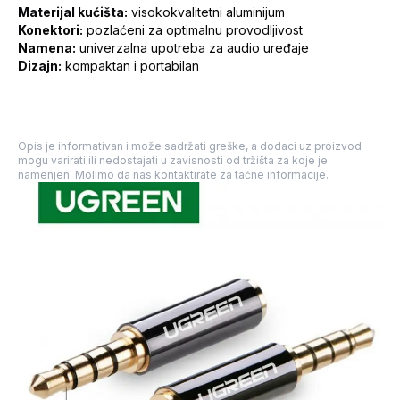
Materijal kućišta:
visokokvalitetni aluminijum
Konektori:
pozlaćeni za optimalnu provodljivost
Namena:
univerzalna upotreba za audio uređaje
Dizajn:
kompaktan i portabilan
Opis je informativan i može sadržati greške, a dodaci uz proizvod
mogu varirati ili nedostajati u zavisnosti od tržišta za koje je
namenjen. Molimo da nas kontaktirate za tačne informacije.