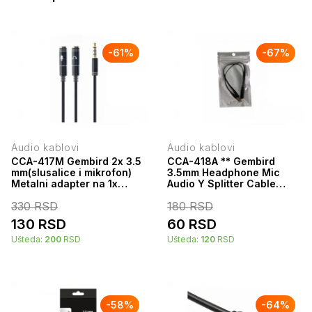
-
61
%
-
67
%
Audio kablovi
Audio kablovi
CCA-417M Gembird 2x 3.5
CCA-418A ** Gembird
mm(slusalice i mikrofon)
3.5mm Headphone Mic
Metalni adapter na 1x
Audio Y Splitter Cable
3.5mm(4 pin) cable, 0.2m
Female to 2x3.5mm Male
330
RSD
180
RSD
crn
adapter (87)
130
RSD
60
RSD
Ušteda:
200
RSD
Ušteda:
120
RSD
-
58
%
-
64
%