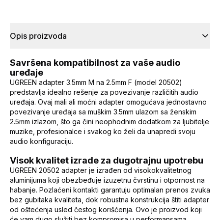
Opis proizvoda
Savršena kompatibilnost za vaše audio
uređaje
UGREEN adapter 3.5mm M na 2.5mm F (model 20502)
predstavlja idealno rešenje za povezivanje različitih audio
uređaja. Ovaj mali ali moćni adapter omogućava jednostavno
povezivanje uređaja sa muškim 3.5mm ulazom sa ženskim
2.5mm izlazom, što ga čini neophodnim dodatkom za ljubitelje
muzike, profesionalce i svakog ko želi da unapredi svoju
audio konfiguraciju.
Visok kvalitet izrade za dugotrajnu upotrebu
UGREEN 20502 adapter je izrađen od visokokvalitetnog
aluminijuma koji obezbeđuje izuzetnu čvrstinu i otpornost na
habanje. Pozlaćeni kontakti garantuju optimalan prenos zvuka
bez gubitaka kvaliteta, dok robustna konstrukcija štiti adapter
od oštećenja usled čestog korišćenja. Ovo je proizvod koji
će vam dugo služiti bez kompromisa u performansama.