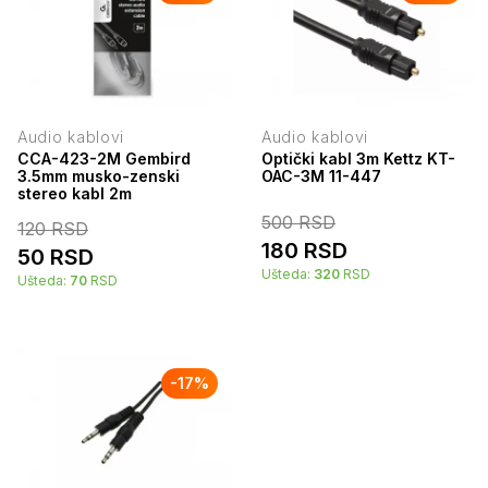
Audio kablovi
Audio kablovi
CCA-423-2M Gembird
Optički kabl 3m Kettz KT-
3.5mm musko-zenski
OAC-3M 11-447
stereo kabl 2m
500
RSD
120
RSD
180
RSD
50
RSD
Ušteda:
320
RSD
Ušteda:
70
RSD
-
17
%