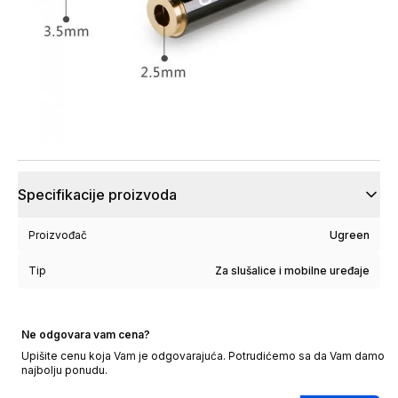
Specifikacije proizvoda
Proizvođač
Ugreen
Tip
Za slušalice i mobilne uređaje
Ne odgovara vam cena?
Upišite cenu koja Vam je odgovarajuća. Potrudićemo sa da Vam damo
najbolju ponudu.