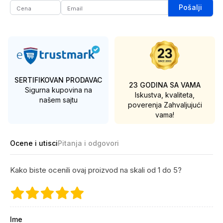
Pošalji
SERTIFIKOVAN PRODAVAC
23 GODINA SA VAMA
Sigurna kupovina na
Iskustva, kvaliteta,
našem sajtu
poverenja
Zahvaljujući
vama!
Ocene i utisci
Pitanja i odgovori
Kako biste ocenili ovaj proizvod na skali od 1 do 5?
Ime