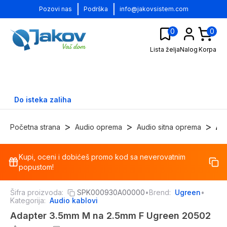
|
|
Pozovi nas
Podrška
info@jakovsistem.com
0
0
Lista želja
Nalog
Korpa
Do isteka zaliha
>
>
>
Početna strana
Audio oprema
Audio sitna oprema
Aud
Kupi, oceni i dobićeš promo kod sa neverovatnim
-
8
%
popustom!
Šifra proizvoda:
SPK000930A00000
•
Brend:
Ugreen
•
Kategorija:
Audio kablovi
Adapter 3.5mm M na 2.5mm F Ugreen 20502