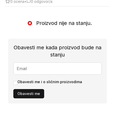
0
ocena
•
0
odgovor/a
Proizvod nije na stanju.
Obavesti me kada proizvod bude na
stanju
Obavesti me i o sličnim proizvodima
Obavesti me