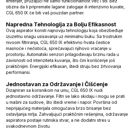
enterijer, pružajući ne samo funkcionalnost već i stil. Bez
obzira da li pripremate lagane zalogaje ili intenzivno kuvate,
CGL 650 IX će biti vaš pouzdan partner.
Napredna Tehnologija za Bolju Efikasnost
Ovaj aspirator koristi najnoviju tehnologiju koja obezbeđuje
izuzetnu snagu usisavanja uz minimalnu buku. Sa trostrukim
nivoom filtriranja, CGL 650 IX efektivno hvata čestice
masnoće i nečistoća, sprečavajući njihovo vraćanje u
prostoriju. Automatski senzori prilagođavaju brzinu rada u
zavisnosti od intenziteta kuvanja, što čini korišćenje još
praktičnijim. Energijski efikasan, štedi struju bez žrtvovanja
performansi.
Jednostavan za Održavanje i Čišćenje
Dizajniran sa korisnikom na umu, CGL 650 IX nudi
jednostavno održavanje. Filtri se lako skidaju i mogu se prati
u mašini za sudove, što štedi vreme i napor. Površina od
neprijajućeg materijala omogućava brzo brisanje bez
ostavljanja mrlja. Zahvaljujući praktičnim rešenjima, održavanje
aspiratora postaje rutinska stvar, a ne dodatni stres u
svakodnevnom životu.