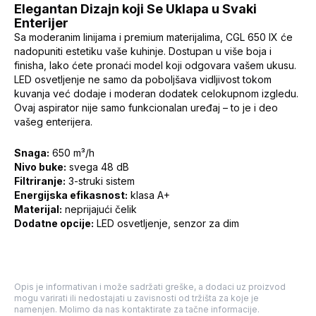
Elegantan Dizajn koji Se Uklapa u Svaki
Enterijer
Sa moderanim linijama i premium materijalima, CGL 650 IX će
nadopuniti estetiku vaše kuhinje. Dostupan u više boja i
finisha, lako ćete pronaći model koji odgovara vašem ukusu.
LED osvetljenje ne samo da poboljšava vidljivost tokom
kuvanja već dodaje i moderan dodatek celokupnom izgledu.
Ovaj aspirator nije samo funkcionalan uređaj – to je i deo
vašeg enterijera.
Snaga:
650 m³/h
Nivo buke:
svega 48 dB
Filtriranje:
3-struki sistem
Energijska efikasnost:
klasa A+
Materijal:
neprijajući čelik
Dodatne opcije:
LED osvetljenje, senzor za dim
Opis je informativan i može sadržati greške, a dodaci uz proizvod
mogu varirati ili nedostajati u zavisnosti od tržišta za koje je
namenjen. Molimo da nas kontaktirate za tačne informacije.