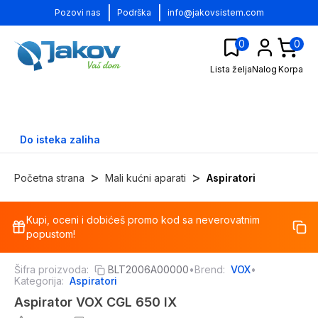
|
|
Pozovi nas
Podrška
info@jakovsistem.com
0
0
Lista želja
Nalog
Korpa
Do isteka zaliha
>
>
Početna strana
Mali kućni aparati
Aspiratori
Kupi, oceni i dobićeš promo kod sa neverovatnim
-
34
%
popustom!
Šifra proizvoda:
BLT2006A00000
•
Brend:
VOX
•
Kategorija:
Aspiratori
Aspirator VOX CGL 650 IX