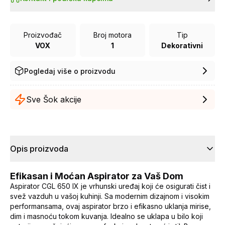
Proizvođač
Broj motora
Tip
VOX
1
Dekorativni
Pogledaj više o proizvodu
Sve Šok akcije
Opis proizvoda
Efikasan i Moćan Aspirator za Vaš Dom
Aspirator CGL 650 IX je vrhunski uređaj koji će osigurati čist i
svež vazduh u vašoj kuhinji. Sa modernim dizajnom i visokim
performansama, ovaj aspirator brzo i efikasno uklanja mirise,
dim i masnoću tokom kuvanja. Idealno se uklapa u bilo koji