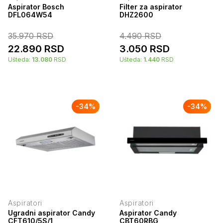
Aspirator Bosch
Filter za aspirator
DFL064W54
DHZ2600
35.970
RSD
4.490
RSD
22.890
RSD
3.050
RSD
Ušteda:
13.080
RSD
Ušteda:
1.440
RSD
-
34
%
-
34
%
Aspiratori
Aspiratori
Ugradni aspirator Candy
Aspirator Candy
CFT610/5S/1
CBT60RBG