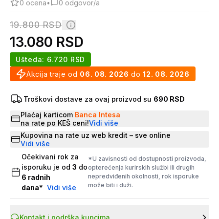
0
ocena
•
0
odgovor/a
19.800
RSD
13.080
RSD
Ušteda:
6.720
RSD
Akcija traje od
06. 08. 2026
do
12. 08. 2026
Troškovi dostave za ovaj proizvod su
690 RSD
Plaćaj karticom
Banca Intesa
na rate po KEŠ ceni!
Vidi više
Kupovina na rate uz web kredit – sve online
Vidi više
Očekivani rok za
*U zavisnosti od dostupnosti proizvoda,
isporuku je od
3
do
opterećenja kurirskih službi ili drugih
nepredviđenih okolnosti, rok isporuke
6
radnih
može biti i duži.
dana
*
Vidi više
Kontakt i podrška kupcima