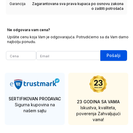
Garancija
Zagarantovana sva prava kupaca po osnovu zakona
o zaštiti potrošača
Ne odgovara vam cena?
Upišite cenu koja Vam je odgovarajuća. Potrudićemo sa da Vam damo
najbolju ponudu.
Pošalji
SERTIFIKOVAN PRODAVAC
23 GODINA SA VAMA
Sigurna kupovina na
Iskustva, kvaliteta,
našem sajtu
poverenja
Zahvaljujući
vama!