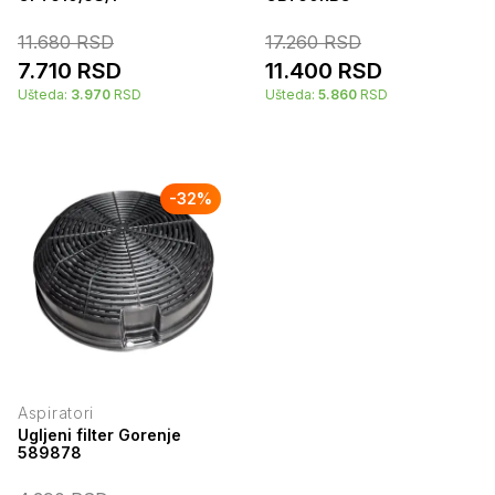
11.680
RSD
17.260
RSD
7.710
RSD
11.400
RSD
Ušteda:
3.970
RSD
Ušteda:
5.860
RSD
-
32
%
Aspiratori
Ugljeni filter Gorenje
589878