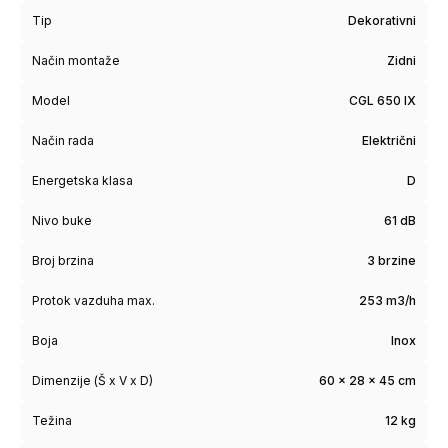
Tip
Dekorativni
Način montaže
Zidni
Model
CGL 650 IX
Način rada
Električni
Energetska klasa
D
Nivo buke
61 dB
Broj brzina
3 brzine
Protok vazduha max.
253 m3/h
Boja
Inox
Dimenzije (Š x V x D)
60 x 28 x 45 cm
Težina
12 kg