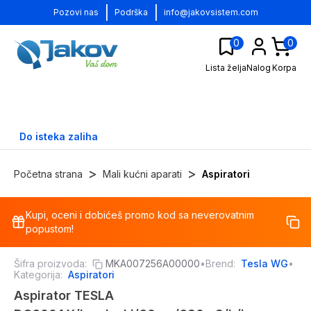
|
|
Pozovi nas
Podrška
info@jakovsistem.com
0
0
Lista želja
Nalog
Korpa
Do isteka zaliha
>
>
Početna strana
Mali kućni aparati
Aspiratori
Kupi, oceni i dobićeš promo kod sa neverovatnim
-
19
%
popustom!
Šifra proizvoda:
MKA007256A00000
•
Brend:
Tesla WG
•
Kategorija:
Aspiratori
Aspirator TESLA