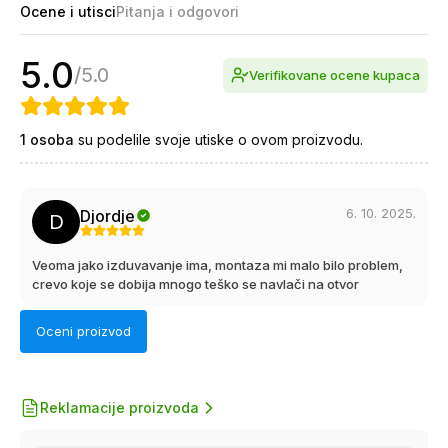
Ocene i utisci
Pitanja i odgovori
5.0
/
5.0
Verifikovane ocene kupaca
1
osoba
su podelile svoje utiske o ovom proizvodu.
6. 10. 2025.
Djordje
D
Veoma jako izduvavanje ima, montaza mi malo bilo problem,
crevo koje se dobija mnogo teško se navlači na otvor
Oceni proizvod
Reklamacije proizvoda