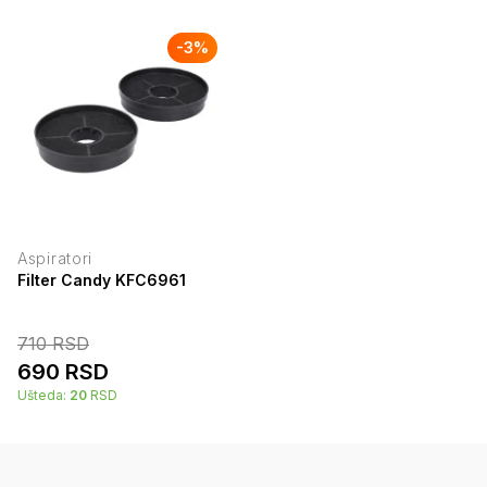
-
3
%
Aspiratori
Filter Candy KFC6961
710
RSD
690
RSD
Ušteda:
20
RSD