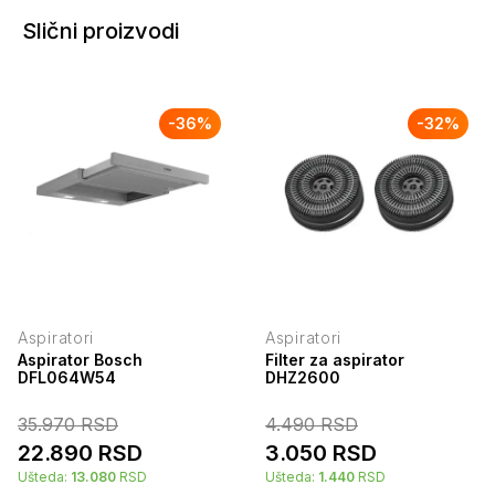
Slični proizvodi
-
36
%
-
32
%
Aspiratori
Aspiratori
Aspirator Bosch
Filter za aspirator
DFL064W54
DHZ2600
35.970
RSD
4.490
RSD
22.890
RSD
3.050
RSD
Ušteda:
13.080
RSD
Ušteda:
1.440
RSD