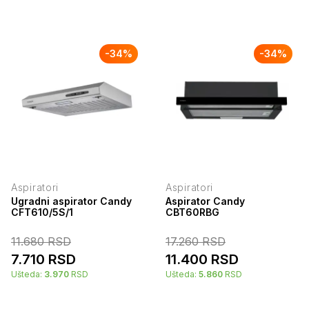
-
34
%
-
34
%
Aspiratori
Aspiratori
Ugradni aspirator Candy
Aspirator Candy
CFT610/5S/1
CBT60RBG
11.680
RSD
17.260
RSD
7.710
RSD
11.400
RSD
Ušteda:
3.970
RSD
Ušteda:
5.860
RSD