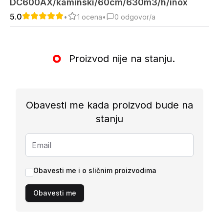
DC600AX/kaminski/60cm/630m3/h/inox
5.0
•
1
ocena
•
0
odgovor/a
Proizvod nije na stanju.
Obavesti me kada proizvod bude na
stanju
Obavesti me i o sličnim proizvodima
Obavesti me