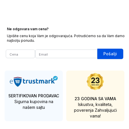
Ne odgovara vam cena?
Upišite cenu koja Vam je odgovarajuća. Potrudićemo sa da Vam damo
najbolju ponudu.
Pošalji
SERTIFIKOVAN PRODAVAC
23 GODINA SA VAMA
Sigurna kupovina na
Iskustva, kvaliteta,
našem sajtu
poverenja
Zahvaljujući
vama!