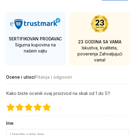
SERTIFIKOVAN PRODAVAC
23 GODINA SA VAMA
Sigurna kupovina na
Iskustva, kvaliteta,
našem sajtu
poverenja
Zahvaljujući
vama!
Ocene i utisci
Pitanja i odgovori
Kako biste ocenili ovaj proizvod na skali od 1 do 5?
Ime