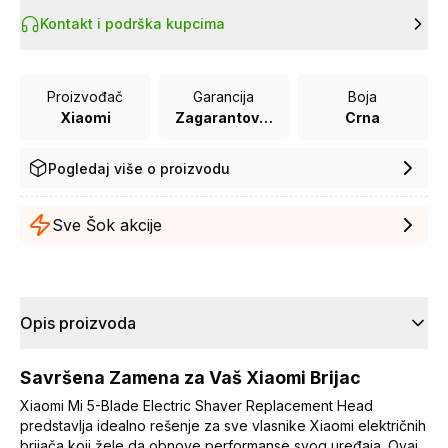
Kontakt i podrška kupcima
Proizvođač
Garancija
Boja
Xiaomi
Zagarantovana sva prava kupaca po osnovu zakona o zaštiti potrošača
Crna
Pogledaj više o proizvodu
Sve Šok akcije
Opis proizvoda
Savršena Zamena za Vaš Xiaomi Brijac
Xiaomi Mi 5-Blade Electric Shaver Replacement Head
predstavlja idealno rešenje za sve vlasnike Xiaomi električnih
brijača koji žele da obnove performanse svog uređaja. Ovaj