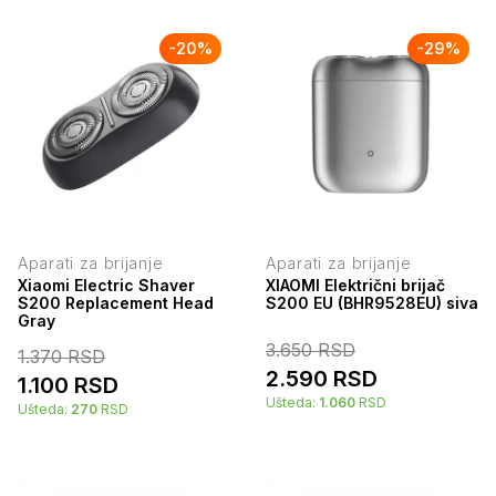
-
20
%
-
29
%
Aparati za brijanje
Aparati za brijanje
Xiaomi Electric Shaver
XIAOMI Električni brijač
S200 Replacement Head
S200 EU (BHR9528EU) siva
Gray
3.650
RSD
1.370
RSD
2.590
RSD
1.100
RSD
Ušteda:
1.060
RSD
Ušteda:
270
RSD