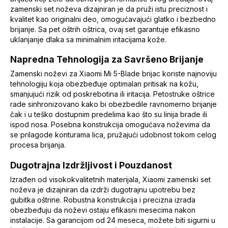
zamenski set noževa dizajniran je da pruži istu preciznost i
kvalitet kao originalni deo, omogućavajući glatko i bezbedno
brijanje. Sa pet oštrih oštrica, ovaj set garantuje efikasno
uklanjanje dlaka sa minimalnim iritacijama kože.
Napredna Tehnologija za Savršeno Brijanje
Zamenski noževi za Xiaomi Mi 5-Blade brijac koriste najnoviju
tehnologiju koja obezbeđuje optimalan pritisak na kožu,
smanjujući rizik od poskrebotina ili iritacija. Petostruke oštrice
rade sinhronizovano kako bi obezbedile ravnomerno brijanje
čak i u teško dostupnim predelima kao što su linija brade ili
ispod nosa. Posebna konstrukcija omogućava noževima da
se prilagode konturama lica, pružajući udobnost tokom celog
procesa brijanja.
Dugotrajna Izdržljivost i Pouzdanost
Izrađen od visokokvalitetnih materijala, Xiaomi zamenski set
noževa je dizajniran da izdrži dugotrajnu upotrebu bez
gubitka oštrine. Robustna konstrukcija i precizna izrada
obezbeđuju da noževi ostaju efikasni mesecima nakon
instalacije. Sa garancijom od 24 meseca, možete biti sigurni u