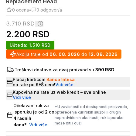
Replacement Head
0
ocena
•
0
odgovor/a
3.710
RSD
2.200
RSD
Ušteda:
1.510
RSD
Akcija traje od
06. 08. 2026
do
12. 08. 2026
Troškovi dostave za ovaj proizvod su
390 RSD
Plaćaj karticom
Banca Intesa
na rate po KEŠ ceni!
Vidi više
Kupovina na rate uz web kredit – sve online
Vidi više
Očekivani rok za
*U zavisnosti od dostupnosti proizvoda,
isporuku je od
2
do
opterećenja kurirskih službi ili drugih
nepredviđenih okolnosti, rok isporuke
4
radnih
može biti i duži.
dana
*
Vidi više