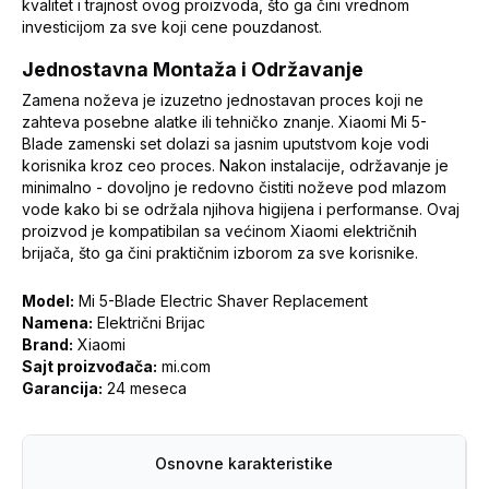
kvalitet i trajnost ovog proizvoda, što ga čini vrednom
investicijom za sve koji cene pouzdanost.
Jednostavna Montaža i Održavanje
Zamena noževa je izuzetno jednostavan proces koji ne
zahteva posebne alatke ili tehničko znanje. Xiaomi Mi 5-
Blade zamenski set dolazi sa jasnim uputstvom koje vodi
korisnika kroz ceo proces. Nakon instalacije, održavanje je
minimalno - dovoljno je redovno čistiti noževe pod mlazom
vode kako bi se održala njihova higijena i performanse. Ovaj
proizvod je kompatibilan sa većinom Xiaomi električnih
brijača, što ga čini praktičnim izborom za sve korisnike.
Model:
Mi 5-Blade Electric Shaver Replacement
Namena:
Električni Brijac
Brand:
Xiaomi
Sajt proizvođača:
mi.com
Garancija:
24 meseca
Osnovne karakteristike