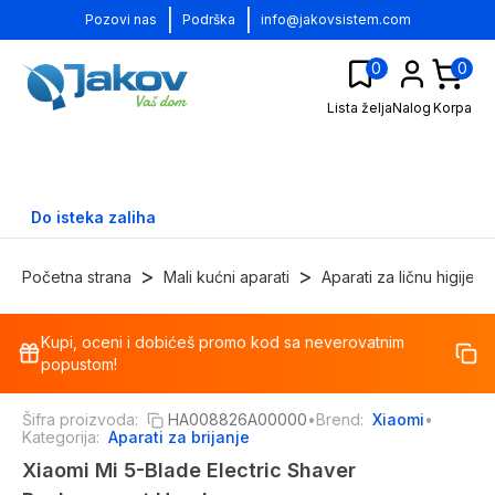
|
|
Pozovi nas
Podrška
info@jakovsistem.com
0
0
Lista želja
Nalog
Korpa
Do isteka zaliha
>
>
Početna strana
Mali kućni aparati
Aparati za ličnu higijenu
Kupi, oceni i dobićeš promo kod sa neverovatnim
-
41
%
popustom!
Šifra proizvoda:
HA008826A00000
•
Brend:
Xiaomi
•
Kategorija:
Aparati za brijanje
Xiaomi Mi 5-Blade Electric Shaver