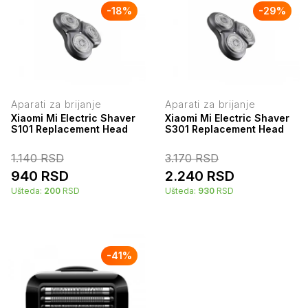
-
18
%
-
29
%
Aparati za brijanje
Aparati za brijanje
Xiaomi Mi Electric Shaver
Xiaomi Mi Electric Shaver
S101 Replacement Head
S301 Replacement Head
1.140
RSD
3.170
RSD
940
RSD
2.240
RSD
Ušteda:
200
RSD
Ušteda:
930
RSD
-
41
%