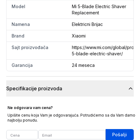
Model
Mi 5-Blade Electric Shaver
Replacement
Namena
Elektricni Brijac
Brand
Xiaomi
Sajt proizvođača
https://www.mi.com/global/produ
5-blade-electric-shaver/
Garancija
24 meseca
Specifikacije proizvoda
Ne odgovara vam cena?
Upišite cenu koja Vam je odgovarajuća. Potrudićemo sa da Vam damo
najbolju ponudu.
Pošalji