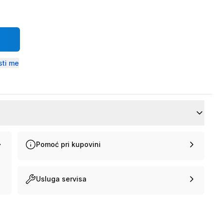
ti me
Pomoć pri kupovini
Usluga servisa