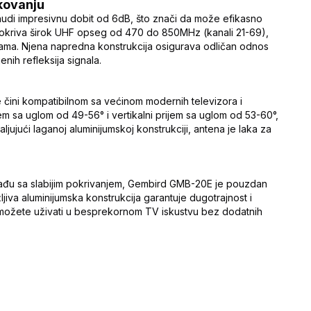
kovanju
nudi impresivnu dobit od 6dB, što znači da može efikasno
na pokriva širok UHF opseg od 470 do 850MHz (kanali 21-69),
rama. Njena napredna konstrukcija osigurava odličan odnos
nih refleksija signala.
 čini kompatibilnom sa većinom modernih televizora i
ijem sa uglom od 49-56° i vertikalni prijem sa uglom od 53-60°,
jujući laganoj aluminijumskoj konstrukciji, antena je laka za
dgrađu sa slabijim pokrivanjem, Gembird GMB-20E je pouzdan
žljiva aluminijumska konstrukcija garantuje dugotrajnost i
možete uživati u besprekornom TV iskustvu bez dodatnih