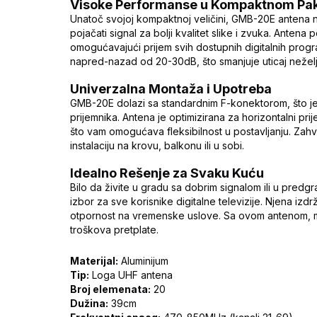
Visoke Performanse u Kompaktnom Pa
Unatoč svojoj kompaktnoj veličini, GMB-20E antena 
pojačati signal za bolji kvalitet slike i zvuka. Ante
omogućavajući prijem svih dostupnih digitalnih prog
napred-nazad od 20-30dB, što smanjuje uticaj neželje
Univerzalna Montaža i Upotreba
GMB-20E dolazi sa standardnim F-konektorom, što je
prijemnika. Antena je optimizirana za horizontalni pr
što vam omogućava fleksibilnost u postavljanju. Zahval
instalaciju na krovu, balkonu ili u sobi.
Idealno Rešenje za Svaku Kuću
Bilo da živite u gradu sa dobrim signalom ili u pre
izbor za sve korisnike digitalne televizije. Njena izdr
otpornost na vremenske uslove. Sa ovom antenom, 
troškova pretplate.
Materijal:
Aluminijum
Tip:
Loga UHF antena
Broj elemenata:
20
Dužina:
39cm