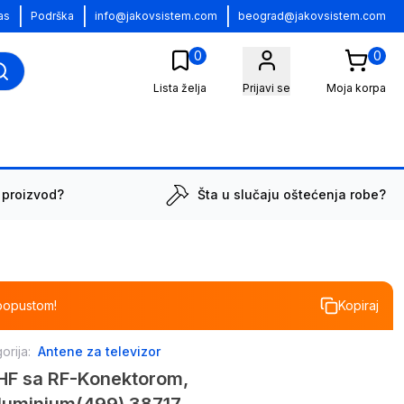
|
|
|
as
Podrška
info@jakovsistem.com
beograd@jakovsistem.com
0
0
Lista želja
Prijavi se
Moja korpa
 proizvod?
Šta u slučaju oštećenja robe?
popustom!
Kopiraj
orija:
Antene za televizor
F sa RF-Konektorom,