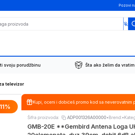
Pozovi n
ti svoju porudžbinu
Šta ako želim da vratim
za televizor
Kupi, oceni i dobićeš promo kod sa neverovatnim 
11
%
Šifra proizvoda:
ADP001326A00000
•
Brend:
•
Kateg
GMB-20E **Gembird Antena Loga UH