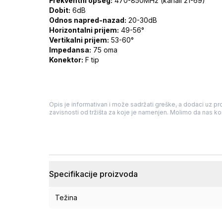
Frekventni opseg:
470-850MHz (kanali 21-69)
Dobit:
6dB
Odnos napred-nazad:
20-30dB
Horizontalni prijem:
49-56°
Vertikalni prijem:
53-60°
Impedansa:
75 oma
Konektor:
F tip
Opis je informativan i može sadržati greške, a dodaci uz pro
zavisnosti od tržišta za koje je namenjen. Molimo da nas kon
Specifikacije proizvoda
Težina