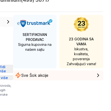
aluminium(499) 38717
SERTIFIKOVAN
23 GODINA SA
PRODAVAC
VAMA
Sigurna kupovina na
Iskustva,
našem sajtu
kvaliteta,
poverenja
D
Zahvaljujući vama!
Vidi
više
Sve Šok akcije
 više
oizvoda,
rugih
poruke