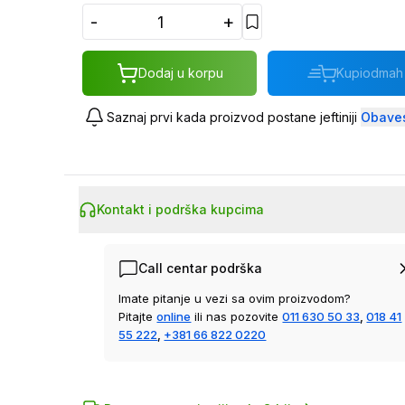
-
+
Dodaj u korpu
Kupi
odmah
Saznaj prvi kada proizvod postane jeftiniji
Obaves
Kontakt i podrška kupcima
Call centar podrška
Imate pitanje u vezi sa ovim proizvodom?
Pitajte
online
ili nas pozovite
011 630 50 33
,
018 41
55 222
,
+381 66 822 0220