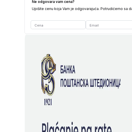
Ne odgovara vam cena?
Upišite cenu koja Vam je odgovarajuća. Potrudićemo sa 