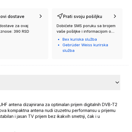
ovi dostave
Prati svoju pošiljku
dostave za ovaj
Dobićete SMS poruku sa brojem
iznose: 390 RSD
vaše pošiljke i informacijom o
kurirskoj službi koja će vam je
Bex kuriska služba
isporučiti.
Gebrüder Weiss kurirska
služba
HF antena dizajnirana za optimalan prijem digitalnih DVB-T2
 ova kompaktna antena nudi izuzetnu performansu u prijemu
 stabilan i jasan TV prijem bez ikakvih smetnji, čak i u