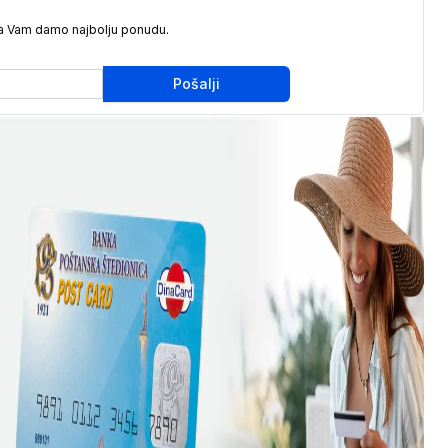
da Vam damo najbolju ponudu.
Pošalji