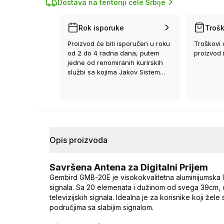
Dostava na teritoriji cele Srbije
Rok isporuke
Trošk
Proizvod će biti isporučen u roku
Troškovi 
od 2 do 4 radna dana, putem
proizvod 
jedne od renomiranih kurirskih
službi sa kojima Jakov Sistem
ima ugovor.
Opis proizvoda
Savršena Antena za Digitalni Prijem
Gembird GMB-20E je visokokvalitetna aluminijumska U
signala. Sa 20 elemenata i dužinom od svega 39cm,
televizijskih signala. Idealna je za korisnike koji žele
područjima sa slabijim signalom.