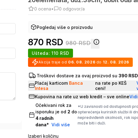
20elemenata, duz.39cm, dobit 6dB 
0
ocena
•
0
odgovor/a
Pogledaj više o proizvodu
870
RSD
980
RSD
Ušteda:
110
RSD
Akcija traje od
06. 08. 2026
do
12. 08. 2026
Troškovi dostave za ovaj proizvod su
390 RS
Plaćaj karticom
Banca
na rate po KEŠ
Intesa
ceni!
Kupovina na rate uz web kredit – sve online
Vidi
Očekivani rok za
*U zavisnosti od dostupnosti pr
isporuku je od
2
do
opterećenja kurirskih službi ili d
nepredviđenih okolnosti, rok is
4
radnih
može biti i duži.
dana
*
Vidi više
Izaberi količinu