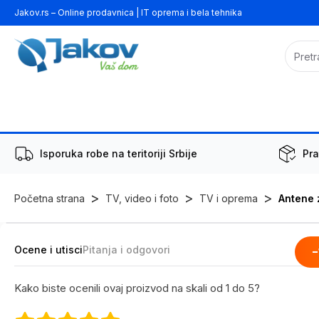
Jakov.rs – Online prodavnica | IT oprema i bela tehnika
Isporuka robe na teritoriji Srbije
Pra
>
>
>
Početna strana
TV, video i foto
TV i oprema
Antene 
Ocene i utisci
Pitanja i odgovori
-
Kako biste ocenili ovaj proizvod na skali od 1 do 5?