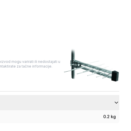
izvod mogu varirati ili nedostajati u
taktirate za tačne informacije.
0.2 kg