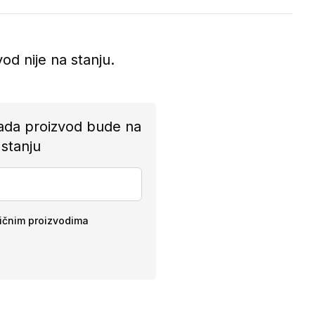
vod nije na stanju.
ada proizvod bude na
stanju
ličnim proizvodima