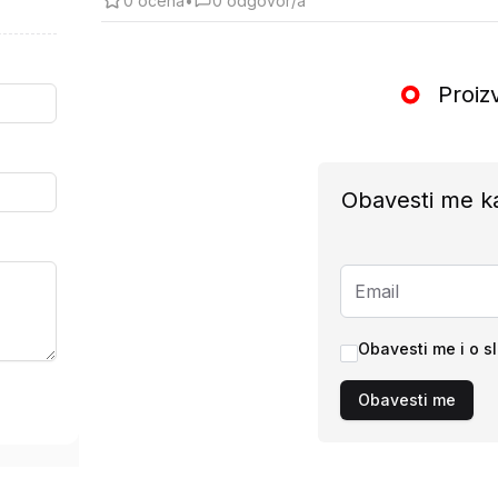
0
ocena
•
0
odgovor/a
Proiz
Obavesti me k
Obavesti me i o s
Obavesti me