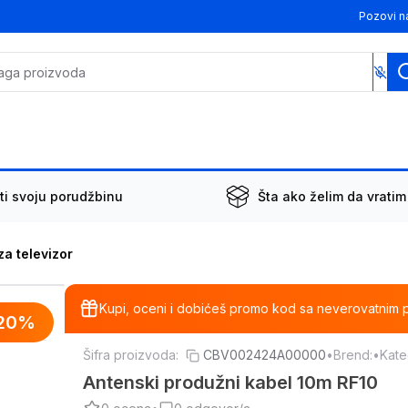
Pozovi n
ti svoju porudžbinu
Šta ako želim da vratim
za televizor
Kupi, oceni i dobićeš promo kod sa neverovatnim 
20
%
Šifra proizvoda:
CBV002424A00000
•
Brend:
•
Kate
Antenski produžni kabel 10m RF10