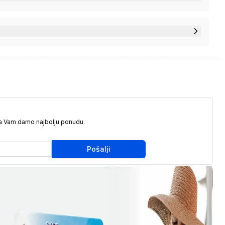
da Vam damo najbolju ponudu.
Pošalji