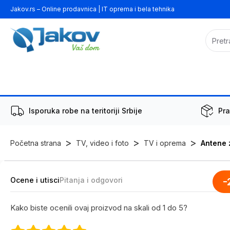
Jakov.rs – Online prodavnica | IT oprema i bela tehnika
Isporuka robe na teritoriji Srbije
Pra
>
>
>
Početna strana
TV, video i foto
TV i oprema
Antene 
Ocene i utisci
Pitanja i odgovori
-
Kako biste ocenili ovaj proizvod na skali od 1 do 5?