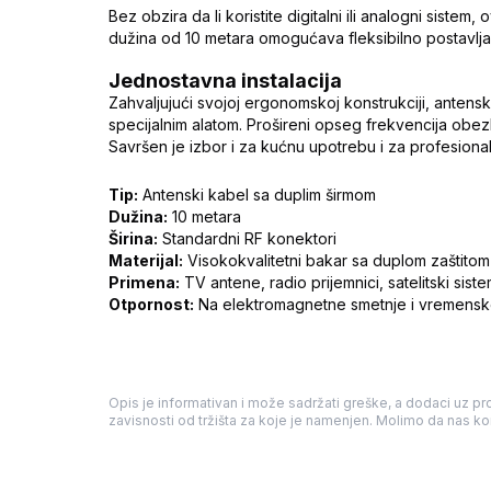
Bez obzira da li koristite digitalni ili analogni sist
dužina od 10 metara omogućava fleksibilno postavlja
Jednostavna instalacija
Zahvaljujući svojoj ergonomskoj konstrukciji, antensk
specijalnim alatom. Prošireni opseg frekvencija obez
Savršen je izbor i za kućnu upotrebu i za profesion
Tip:
Antenski kabel sa duplim širmom
Dužina:
10 metara
Širina:
Standardni RF konektori
Materijal:
Visokokvalitetni bakar sa duplom zaštitom
Primena:
TV antene, radio prijemnici, satelitski siste
Otpornost:
Na elektromagnetne smetnje i vremensk
Opis je informativan i može sadržati greške, a dodaci uz pro
zavisnosti od tržišta za koje je namenjen. Molimo da nas kon