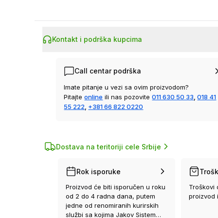
Kontakt i podrška kupcima
Call centar podrška
Imate pitanje u vezi sa ovim proizvodom?
Pitajte
online
ili nas pozovite
011 630 50 33
,
018 41
55 222
,
+381 66 822 0220
Dostava na teritoriji cele Srbije
Rok isporuke
Trošk
Proizvod će biti isporučen u roku
Troškovi 
od 2 do 4 radna dana, putem
proizvod 
jedne od renomiranih kurirskih
službi sa kojima Jakov Sistem