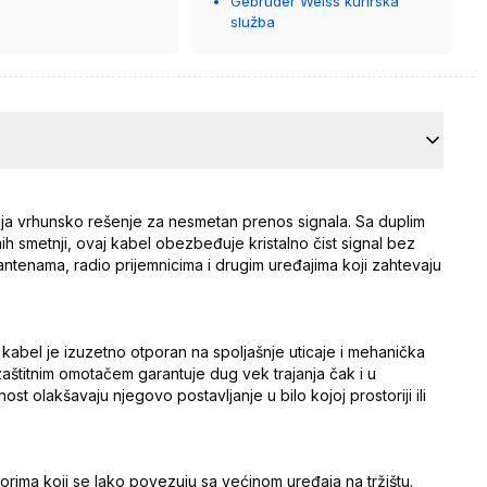
Gebrüder Weiss kurirska
služba
lja vrhunsko rešenje za nesmetan prenos signala. Sa duplim
ih smetnji, ovaj kabel obezbeđuje kristalno čist signal bez
antenama, radio prijemnicima i drugim uređajima koji zahtevaju
i kabel je izuzetno otporan na spoljašnje uticaje i mehanička
aštitnim omotačem garantuje dug vek trajanja čak i u
st olakšavaju njegovo postavljanje u bilo kojoj prostoriji ili
rima koji se lako povezuju sa većinom uređaja na tržištu.