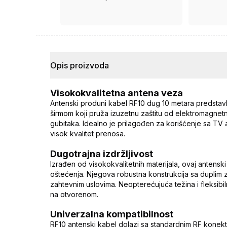
ima ugovor.
Opis proizvoda
Visokokvalitetna antena veza
Antenski produni kabel RF10 dug 10 metara predstav
širmom koji pruža izuzetnu zaštitu od elektromagnetn
gubitaka. Idealno je prilagođen za korišćenje sa TV 
visok kvalitet prenosa.
Dugotrajna izdržljivost
Izrađen od visokokvalitetnih materijala, ovaj antensk
oštećenja. Njegova robustna konstrukcija sa duplim z
zahtevnim uslovima. Neopterećujuća težina i fleksibilno
na otvorenom.
Univerzalna kompatibilnost
RF10 antenski kabel dolazi sa standardnim RF konekto