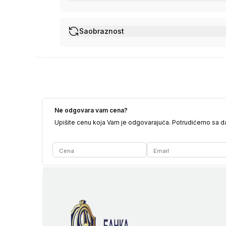
Saobraznost
Ne odgovara vam cena?
Upišite cenu koja Vam je odgovarajuća. Potrudićemo sa 