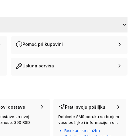
Pomoć pri kupovini
Usluga servisa
ovi dostave
Prati svoju pošiljku
dostave za ovaj
Dobićete SMS poruku sa brojem
iznose: 390 RSD
vaše pošiljke i informacijom o
kurirskoj službi koja će vam je
Bex kuriska služba
isporučiti.