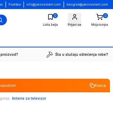
|
|
|
as
Podrška
info@jakovsistem.com
beograd@jakovsistem.com
0
0
Lista želja
Prijavi se
Moja korpa
 proizvod?
Šta u slučaju oštećenja robe?
popustom!
Kopiraj
gorija:
Antene za televizor