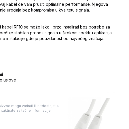
em, ovaj kabel će vam pružiti optimalne performanse. Njegova
nje uređaja bez kompromisa u kvalitetu signala.
i kabel RF10 se može lako i brzo instalirati bez potrebe za
beđuje stabilan prenos signala u širokom spektru aplikacija.
alne instalacije gde je pouzdanost od najvećeg značaja.
mi
e uslove
izvod mogu varirati ili nedostajati u
taktirate za tačne informacije.