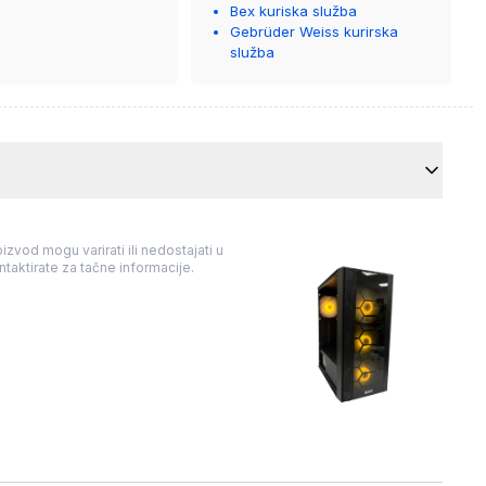
kurirskoj službi koja će vam je
Bex kuriska služba
isporučiti.
Gebrüder Weiss kurirska
služba
izvod mogu varirati ili nedostajati u
taktirate za tačne informacije.