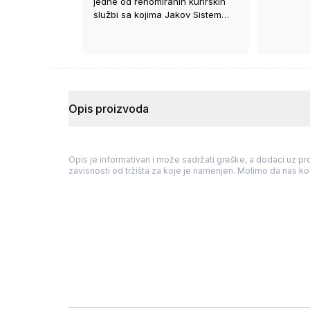
jedne od renomiranih kurirskih
službi sa kojima Jakov Sistem
ima ugovor.
Opis proizvoda
Opis je informativan i može sadržati greške, a dodaci uz pro
zavisnosti od tržišta za koje je namenjen. Molimo da nas kon