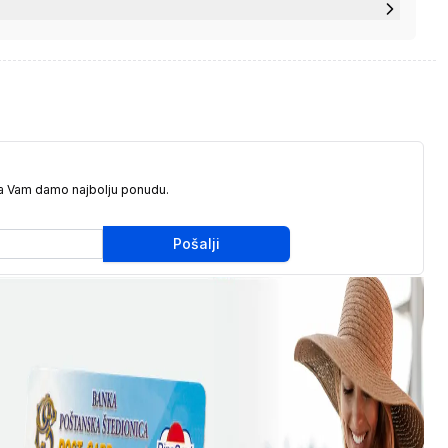
da Vam damo najbolju ponudu.
Pošalji