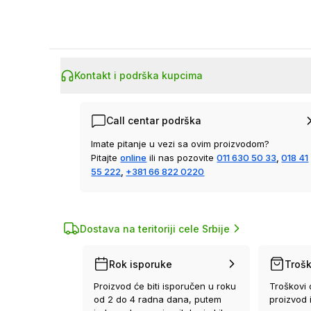
Kontakt i podrška kupcima
Call centar podrška
Imate pitanje u vezi sa ovim proizvodom?
Pitajte
online
ili nas pozovite
011 630 50 33
,
018 41
55 222
,
+381 66 822 0220
Dostava na teritoriji cele Srbije
Rok isporuke
Trošk
Proizvod će biti isporučen u roku
Troškovi 
od 2 do 4 radna dana, putem
proizvod 