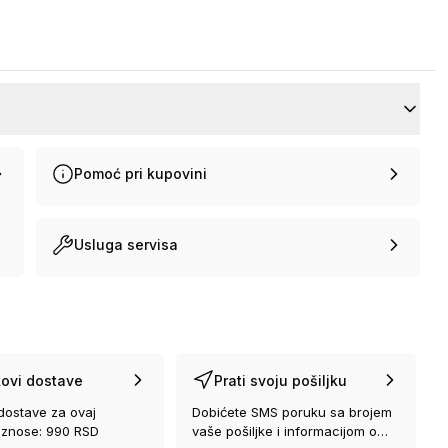
Pomoć pri kupovini
Usluga servisa
ovi dostave
Prati svoju pošiljku
dostave za ovaj
Dobićete SMS poruku sa brojem
iznose: 990 RSD
vaše pošiljke i informacijom o