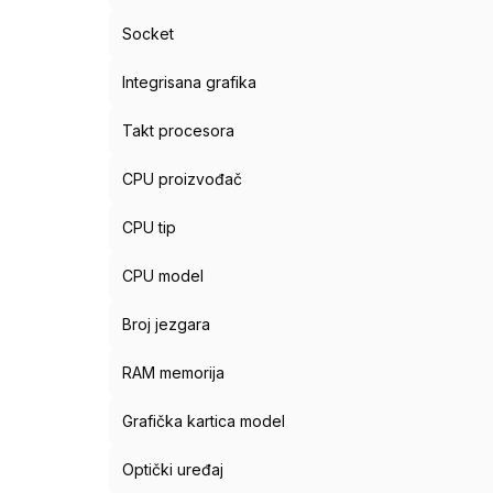
Socket
Integrisana grafika
Takt procesora
CPU proizvođač
CPU tip
CPU model
Broj jezgara
RAM memorija
Grafička kartica model
Optički uređaj