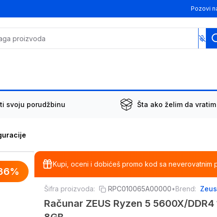
Pozovi n
ti svoju porudžbinu
Šta ako želim da vratim
guracije
Kupi, oceni i dobićeš promo kod sa neverovatnim 
36
%
Šifra proizvoda:
RPC010065A00000
•
Brend:
Zeu
Računar ZEUS Ryzen 5 5600X/DDR4