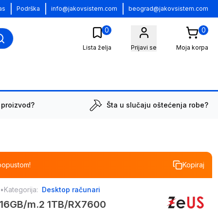
|
|
|
as
Podrška
info@jakovsistem.com
beograd@jakovsistem.com
0
0
Lista želja
Prijavi se
Moja korpa
 proizvod?
Šta u slučaju oštećenja robe?
popustom!
Kopiraj
s
•
Kategorija:
Desktop računari
 16GB/m.2 1TB/RX7600