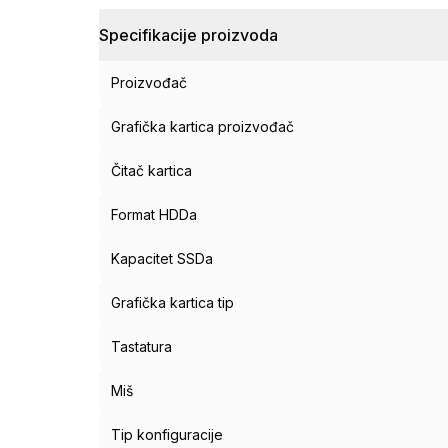
Specifikacije proizvoda
Proizvođač
Grafička kartica proizvođač
Čitač kartica
Format HDDa
Kapacitet SSDa
Grafička kartica tip
Tastatura
Miš
Tip konfiguracije