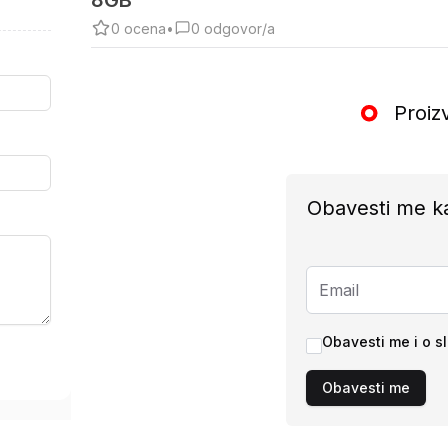
8GB
0
ocena
•
0
odgovor/a
Proiz
Obavesti me k
Obavesti me i o s
Obavesti me