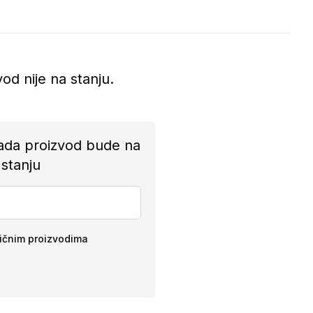
vod nije na stanju.
ada proizvod bude na
stanju
ličnim proizvodima