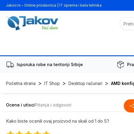
Jakov.rs – Online prodavnica | IT oprema i bela tehnika
Isporuka robe na teritoriji Srbije
Pra
>
>
>
Početna strana
IT Shop
Desktop računari
AMD konfi
Ocene i utisci
Pitanja i odgovori
-
Kako biste ocenili ovaj proizvod na skali od 1 do 5?