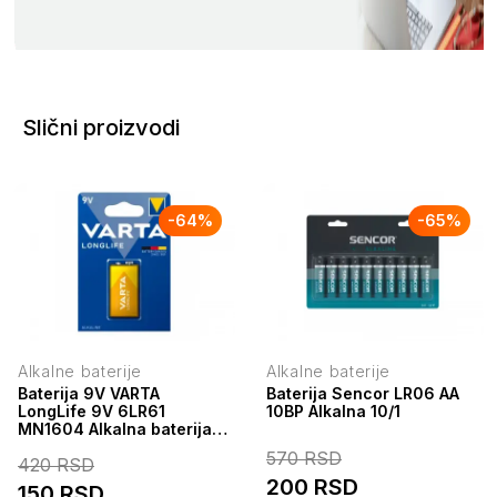
Slični proizvodi
-
64
%
-
65
%
Alkalne baterije
Alkalne baterije
Baterija 9V VARTA
Baterija Sencor LR06 AA
LongLife 9V 6LR61
10BP Alkalna 10/1
MN1604 Alkalna baterija
Pakovanje 1kom
570
RSD
420
RSD
200
RSD
150
RSD