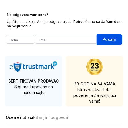
Ne odgovara vam cena?
Upišite cenu koja Vam je odgovarajuća. Potrudićemo sa da Vam damo
najbolju ponudu.
Pošalji
SERTIFIKOVAN PRODAVAC
23 GODINA SA VAMA
Sigurna kupovina na
Iskustva, kvaliteta,
našem sajtu
poverenja
Zahvaljujući
vama!
Ocene i utisci
Pitanja i odgovori