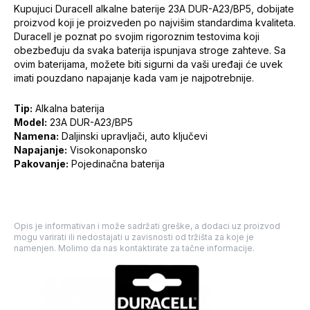
Kupujuci Duracell alkalne baterije 23A DUR-A23/BP5, dobijate
proizvod koji je proizveden po najvišim standardima kvaliteta.
Duracell je poznat po svojim rigoroznim testovima koji
obezbeđuju da svaka baterija ispunjava stroge zahteve. Sa
ovim baterijama, možete biti sigurni da vaši uređaji će uvek
imati pouzdano napajanje kada vam je najpotrebnije.
Tip:
Alkalna baterija
Model:
23A DUR-A23/BP5
Namena:
Daljinski upravljači, auto ključevi
Napajanje:
Visokonaponsko
Pakovanje:
Pojedinačna baterija
Opis je informativan i može sadržati greške, a dodaci uz proizvod
mogu varirati ili nedostajati u zavisnosti od tržišta za koje je
namenjen. Molimo da nas kontaktirate za tačne informacije.