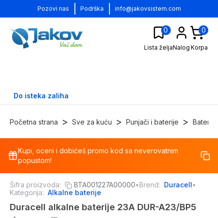
|
|
Pozovi nas
Podrška
info@jakovsistem.com
0
0
Lista želja
Nalog
Korpa
Do isteka zaliha
>
>
>
Početna strana
Sve za kuću
Punjači i baterije
Baterije
Kupi, oceni i dobićeš promo kod sa neverovatnim
-
17
%
popustom!
Šifra proizvoda:
BTA001227A00000
•
Brend:
Duracell
•
Kategorija:
Alkalne baterije
Duracell alkalne baterije 23A DUR-A23/BP5