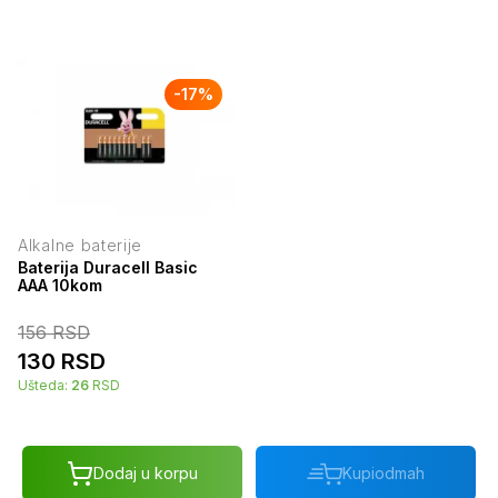
-
17
%
Alkalne baterije
Baterija Duracell Basic
AAA 10kom
156
RSD
130
RSD
Ušteda:
26
RSD
Dodaj u korpu
Kupi
odmah