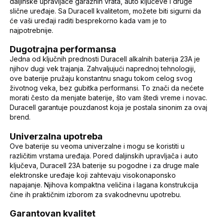
daljinske upravljače garažnih vrata, auto ključeve i druge
slične uređaje. Sa Duracell kvalitetom, možete biti sigurni da
će vaši uređaji raditi besprekorno kada vam je to
najpotrebnije.
Dugotrajna performansa
Jedna od ključnih prednosti Duracell alkalnih baterija 23A je
njihov dugi vek trajanja. Zahvaljujući naprednoj tehnologiji,
ove baterije pružaju konstantnu snagu tokom celog svog
životnog veka, bez gubitka performansi. To znači da nećete
morati često da menjate baterije, što vam štedi vreme i novac.
Duracell garantuje pouzdanost koja je postala sinonim za ovaj
brend.
Univerzalna upotreba
Ove baterije su veoma univerzalne i mogu se koristiti u
različitim vrstama uređaja. Pored daljinskih upravljača i auto
ključeva, Duracell 23A baterije su pogodne i za druge male
elektronske uređaje koji zahtevaju visokonaponsko
napajanje. Njihova kompaktna veličina i lagana konstrukcija
čine ih praktičnim izborom za svakodnevnu upotrebu.
Garantovan kvalitet