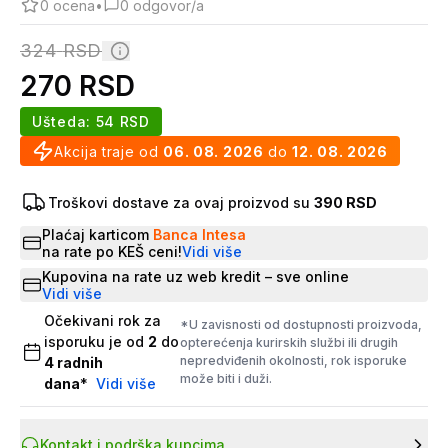
0
ocena
•
0
odgovor/a
324
RSD
270
RSD
Ušteda:
54
RSD
Akcija traje od
06. 08. 2026
do
12. 08. 2026
Troškovi dostave za ovaj proizvod su
390 RSD
Plaćaj karticom
Banca Intesa
na rate po KEŠ ceni!
Vidi više
Kupovina na rate uz web kredit – sve online
Vidi više
Očekivani rok za
*U zavisnosti od dostupnosti proizvoda,
isporuku je od
2
do
opterećenja kurirskih službi ili drugih
nepredviđenih okolnosti, rok isporuke
4
radnih
može biti i duži.
dana
*
Vidi više
Kontakt i podrška kupcima