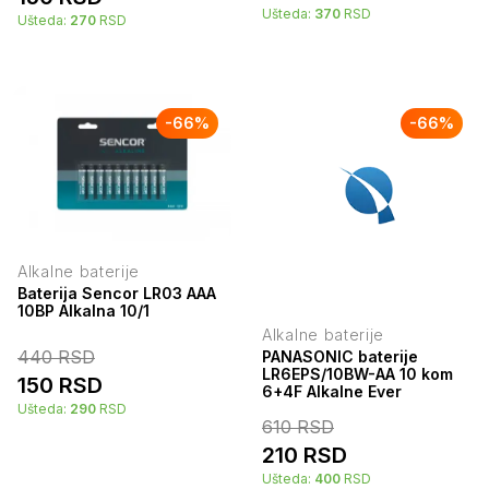
Ušteda:
370
RSD
Ušteda:
270
RSD
-
66
%
-
66
%
Alkalne baterije
Baterija Sencor LR03 AAA
10BP Alkalna 10/1
Alkalne baterije
440
RSD
PANASONIC baterije
LR6EPS/10BW-AA 10 kom
150
RSD
6+4F Alkalne Ever
Ušteda:
290
RSD
610
RSD
210
RSD
Ušteda:
400
RSD