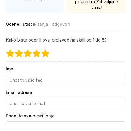
poverenja
Zahvaljujući
vama!
Ocene i utisci
Pitanja i odgovori
Kako biste ocenili ovaj proizvod na skali od 1 do 5?
Ime
Email adresa
Podelite svoje mišljenje