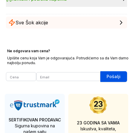
Sve Šok akcije
Ne odgovara vam cena?
Upišite cenu koja Vam je odgovarajuća. Potrudićemo sa da Vam damo
najbolju ponudu.
Pošalji
SERTIFIKOVAN PRODAVAC
23 GODINA SA VAMA
Sigurna kupovina na
Iskustva, kvaliteta,
našem sajtu