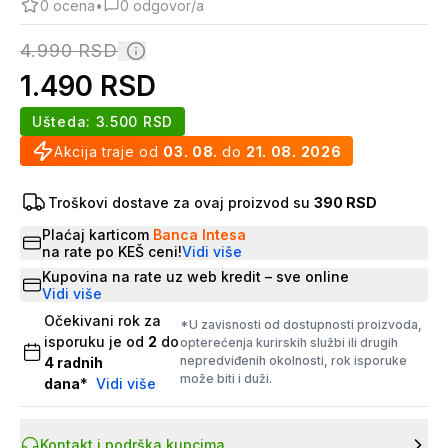
0
ocena
•
0
odgovor/a
4.990
RSD
1.490
RSD
Ušteda:
3.500
RSD
Akcija traje od
03. 08.
do
21. 08. 2026
Troškovi dostave za ovaj proizvod su
390 RSD
Plaćaj karticom
Banca Intesa
na rate po KEŠ ceni!
Vidi više
Kupovina na rate uz web kredit – sve online
Vidi više
Očekivani rok za
*U zavisnosti od dostupnosti proizvoda,
isporuku je od
2
do
opterećenja kurirskih službi ili drugih
nepredviđenih okolnosti, rok isporuke
4
radnih
može biti i duži.
dana
*
Vidi više
Kontakt i podrška kupcima