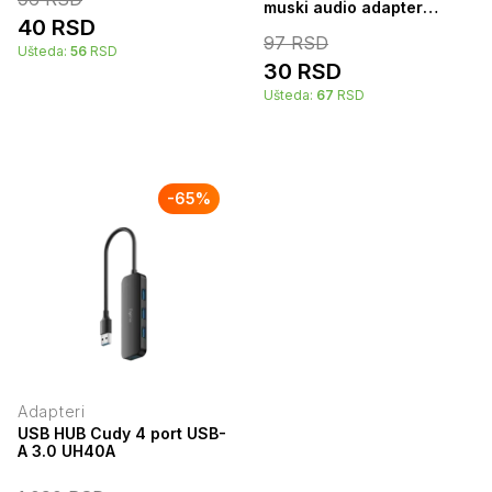
muski audio adapter
40
RSD
38698
97
RSD
Ušteda:
56
RSD
30
RSD
Ušteda:
67
RSD
-
65
%
Adapteri
USB HUB Cudy 4 port USB-
A 3.0 UH40A