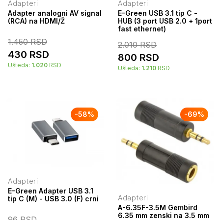
Adapteri
Adapteri
Adapter analogni AV signal
E-Green USB 3.1 tip C -
(RCA) na HDMI/Ž
HUB (3 port USB 2.0 + 1port
fast ethernet)
1.450
RSD
2.010
RSD
430
RSD
800
RSD
Ušteda:
1.020
RSD
Ušteda:
1.210
RSD
-
58
%
-
69
%
Adapteri
E-Green Adapter USB 3.1
Adapteri
tip C (M) - USB 3.0 (F) crni
A-6.35F-3.5M Gembird
6.35 mm zenski na 3.5 mm
96
RSD