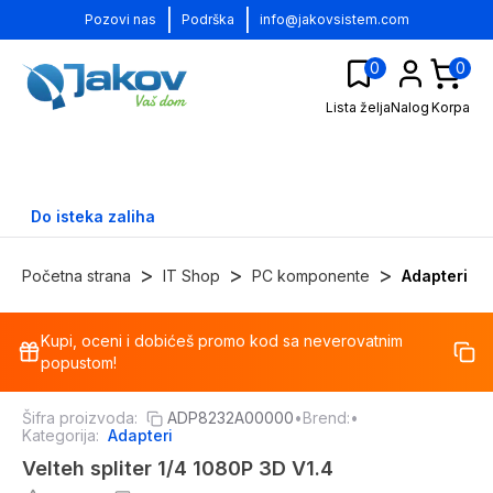
|
|
Pozovi nas
Podrška
info@jakovsistem.com
0
0
Lista želja
Nalog
Korpa
Do isteka zaliha
>
>
>
Početna strana
IT Shop
PC komponente
Adapteri
Kupi, oceni i dobićeš promo kod sa neverovatnim
-
70
%
popustom!
Šifra proizvoda:
ADP8232A00000
•
Brend:
•
Kategorija:
Adapteri
Velteh spliter 1/4 1080P 3D V1.4