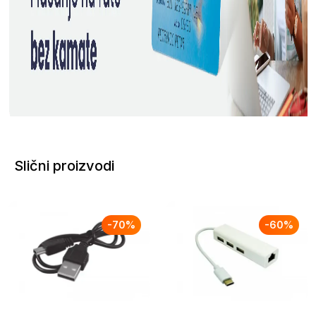
Slični proizvodi
-
70
%
-
60
%