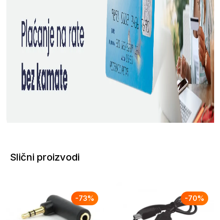
Slični proizvodi
-
73
%
-
70
%