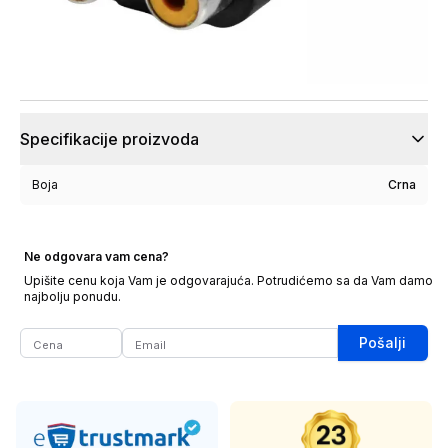
Specifikacije proizvoda
Boja
Crna
Ne odgovara vam cena?
Upišite cenu koja Vam je odgovarajuća. Potrudićemo sa da Vam damo
najbolju ponudu.
Pošalji