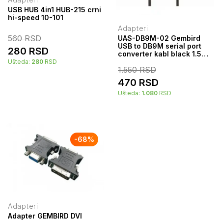
USB HUB 4in1 HUB-215 crni
hi-speed 10-101
Adapteri
560
RSD
UAS-DB9M-02 Gembird
USB to DB9M serial port
280
RSD
converter kabl black 1.5m
8984
Ušteda:
280
RSD
1.550
RSD
470
RSD
Ušteda:
1.080
RSD
-
68
%
Adapteri
Adapter GEMBIRD DVI