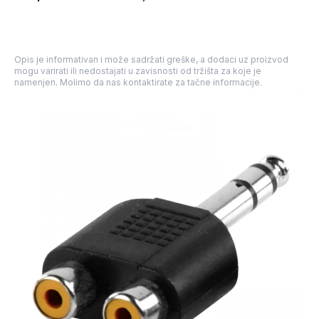
Opis je informativan i može sadržati greške, a dodaci uz proizvod
mogu varirati ili nedostajati u zavisnosti od tržišta za koje je
namenjen. Molimo da nas kontaktirate za tačne informacije.