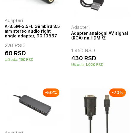
Adapteri
A-3.5M-3.5FL Gembird 3.5
Adapteri
mm stereo audio right
Adapter analogni AV signal
angle adapter, 90 19867
(RCA) na HDMI/Ž
220
RSD
1.450
RSD
60
RSD
430
RSD
Ušteda:
160
RSD
Ušteda:
1.020
RSD
-
50
%
-
70
%
Adapteri