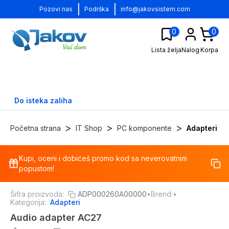
|
|
Pozovi nas
Podrška
info@jakovsistem.com
0
0
Lista želja
Nalog
Korpa
Do isteka zaliha
>
>
>
Početna strana
IT Shop
PC komponente
Adapteri
Kupi, oceni i dobićeš promo kod sa neverovatnim
-
30
%
popustom!
Šifra proizvoda:
ADP000260A00000
•
Brend:
•
Kategorija:
Adapteri
Audio adapter AC27