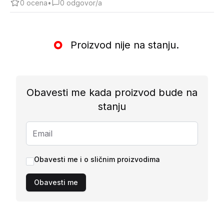
0
ocena
•
0
odgovor/a
Proizvod nije na stanju.
Obavesti me kada proizvod bude na
stanju
Obavesti me i o sličnim proizvodima
Obavesti me