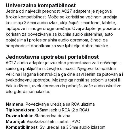
Univerzalna kompatibilnost
Jedna od najvećih prednosti AC27 adaptera je njegova
široka kompatibilnost. Može se koristiti sa većinom uređaja
koji imaju 3.5mm audio izlaz, uključujući smartfone, tablete,
laptopove i mnoge druge uređaje. Ovaj adapter je posebno
koristan za povezivanje sa kućnim audio sistemima, auto
pojačalima i profesionalnim audio opremom, čineći ga
neophodnim dodatkom za sve ljubitelje dobre muzike.
Jednostavna upotreba i portabilnost
AC27 audio adapter je izuzetno jednostavan za korišćenje -
samo ga priključite i uživajte u muzici. Njegova kompaktna
veličina i lagana konstrukcija ga čine savršenim za putovanja i
svakodnevnu upotrebu. Možete ga nositi sa sobom u torbi ili
čak u džepu, uvek spreman da poboljša vaše audio iskustvo
bilo gde da se nalazite.
Namena:
Povezivanje uređaja sa RCA ulazima
Tip konektora:
3.5mm jack u RCA (2 x RCA)
Duzina kabla:
Standardna duzina
Materijal:
Visokokvalitetni metali i PVC
Kompatibilnost:
Svi uređaji sa 3.5mm audio izlazom