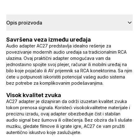
Opis proizvoda
Savršena veza između uređaja
Audio adapter AC27 predstavlja idealno rešenje za
povezivanje modernih audio uređaja sa tradicionalnim RCA
ulazima. Ovaj praktični adapter omogućava vam da
jednostavno spojite svoj plejer, računar ili mobilni uređaj na
bilo koje pojačalo ili AV prijemnik sa RCA konektorima. Sa njim
ćete u potpunosti iskoristiti potencijal vašeg audio sistema
bez potrebe za komplikovanim podešavanjima.
Visok kvalitet zvuka
AC27 adapter je dizajniran da održi izuzetan kvalitet zvuka
tokom prenosa signala. Koristeći visokokvalitetne materijale i
preciznu izradu, ovaj adapter obezbeđuje čist i stabilan
audio signal bez šumova ili oštećenja. Bez obzira da li slušate
muziku, gledate filmove ili igrate igre, AC27 će vam pružiti
autentično iskustvo koje zaslužujete.