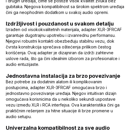
i drugih uređaja, čime se postiže visok kvalitet zvuka bez
gubitaka. Njegova kompatibilnost sa širokim spektrom uređaja
čini ga neophodnim dodatkom u svakoj audio opremi.
Izdržljivost i pouzdanost u svakom detalju
Izrađen od visokokvalitetnih materijala, adapter XLR-3FRCAF
garantuje dugotrajnu upotrebu i izvanrednu performansu.
Njegovi robustni kontakti obezbeđuju stabilnu vezu, dok
čvrsta konstrukcija sprečava oštećenja prilikom čestog
korišćenja. Ovaj adapter je dizajniran da izdrži zahtevne
uslove rada, što ga čini idealnim izborom za profesionalce i
audio entuzijaste.
Jednostavna instalacija za brzo povezivanje
Bez potrebe za dodatnim alatom ili komplikovanim
postupcima, adapter XLR-3FRCAF omogućava brzo i
jednostavno povezivanje uređaja. Njegov intuitivan dizajn
omogućava korisnicima da u nekoliko sekundi uspostave
vezu između XLR i RCA interfejsa. Ova karakteristika čini ga
praktičnim rešenjem za hitne situacije ili brze promene u
audio setupu.
Univerzalna kompatibilnost za sve audio