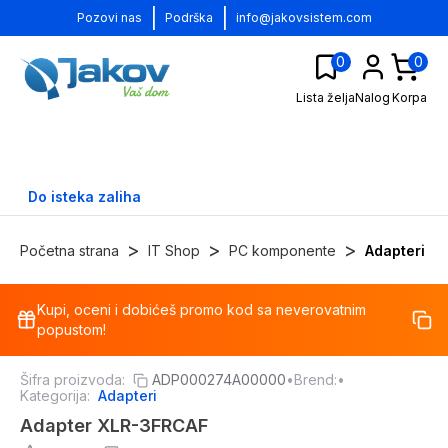
|
|
Pozovi nas
Podrška
info@jakovsistem.com
0
0
Lista želja
Nalog
Korpa
Do isteka zaliha
>
>
>
Početna strana
IT Shop
PC komponente
Adapteri
Kupi, oceni i dobićeš promo kod sa neverovatnim
-
30
%
popustom!
Šifra proizvoda:
ADP000274A00000
•
Brend:
•
Kategorija:
Adapteri
Adapter XLR-3FRCAF