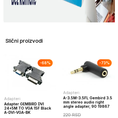
Slični proizvodi
-
68
%
-
73
%
Adapteri
A-3.5M-3.5FL Gembird 3.5
Adapteri
mm stereo audio right
Adapter GEMBIRD DVI
angle adapter, 90 19867
24+5M TO VGA 15F Black
A-DVI-VGA-BK
220
RSD