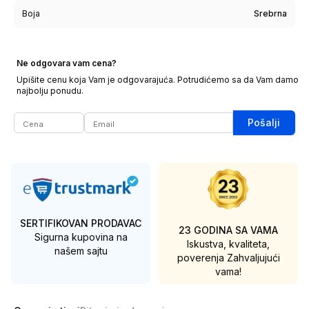
Boja
Srebrna
Ne odgovara vam cena?
Upišite cenu koja Vam je odgovarajuća. Potrudićemo sa da Vam damo
najbolju ponudu.
Pošalji
SERTIFIKOVAN PRODAVAC
23 GODINA SA VAMA
Sigurna kupovina na
Iskustva, kvaliteta,
našem sajtu
poverenja
Zahvaljujući
vama!