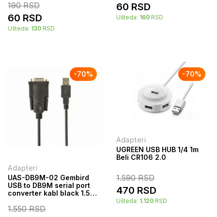
190
RSD
60
RSD
60
RSD
Ušteda:
160
RSD
Ušteda:
130
RSD
-
70
%
-
70
%
Adapteri
UGREEN USB HUB 1/4 1m
Beli CR106 2.0
Adapteri
1.590
RSD
UAS-DB9M-02 Gembird
USB to DB9M serial port
470
RSD
converter kabl black 1.5m
8984
Ušteda:
1.120
RSD
1.550
RSD