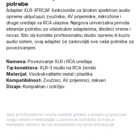
potrebe
Adapter XLR-3FRCAF funkcioniše sa širokim spektrom audio
opreme uključujući zvučnike, AV prijemnike, mikrofone i
druge uređaje sa RCA ulazima. Njegova univerzalna priroda
eliminiše potrebu za višestrukim adapterima, štedeći vreme i
novac. Bilo da koristite profesionalnu studio opremu ili kućni
audio sistem, ovaj adapter će zadovoljiti sve vaše potrebe za
povezivanjem.
Namena:
Povezivanje XLR i RCA uređaja
Tip konektora:
XLR-3 muški na RCA ženski
Materijal:
Visokokvalitetni metal i plastika
Kompatibilnost:
Zvučnici, AV prijemnici, mikseri
Dizajn:
Kompaktan i izdržljiv
Opis je informativan i može sadržati greške, a dodaci uz proizvod
mogu varirati ili nedostajati u zavisnosti od tržišta za koje je
namenjen. Molimo da nas kontaktirate za tačne informacije.