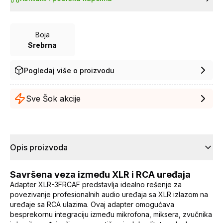
Boja
Srebrna
Pogledaj više o proizvodu
Sve Šok akcije
Opis proizvoda
Savršena veza između XLR i RCA uređaja
Adapter XLR-3FRCAF predstavlja idealno rešenje za
povezivanje profesionalnih audio uređaja sa XLR izlazom na
uređaje sa RCA ulazima. Ovaj adapter omogućava
besprekornu integraciju između mikrofona, miksera, zvučnika