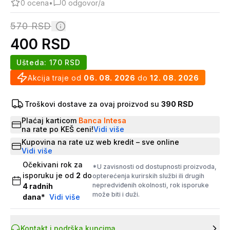
0
ocena
•
0
odgovor/a
570
RSD
400
RSD
Ušteda:
170
RSD
Akcija traje od
06. 08. 2026
do
12. 08. 2026
Troškovi dostave za ovaj proizvod su
390 RSD
Plaćaj karticom
Banca Intesa
na rate po KEŠ ceni!
Vidi više
Kupovina na rate uz web kredit – sve online
Vidi više
Očekivani rok za
*U zavisnosti od dostupnosti proizvoda,
isporuku je od
2
do
opterećenja kurirskih službi ili drugih
nepredviđenih okolnosti, rok isporuke
4
radnih
može biti i duži.
dana
*
Vidi više
Kontakt i podrška kupcima