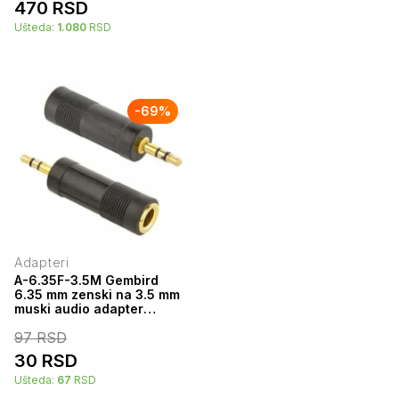
470
RSD
Ušteda:
1.080
RSD
-
69
%
Adapteri
A-6.35F-3.5M Gembird
6.35 mm zenski na 3.5 mm
muski audio adapter
38698
97
RSD
30
RSD
Ušteda:
67
RSD