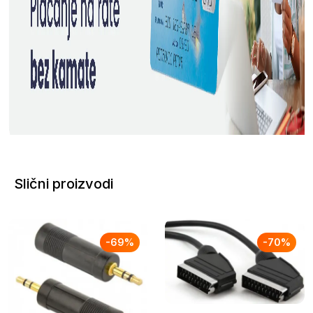
Slični proizvodi
-
69
%
-
70
%