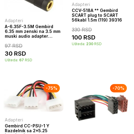
Adapteri
CCV-518A ** Gembird
SCART plug to SCART
56kabl 1.5m (119) 39316
Adapteri
A-6.35F-3.5M Gembird
330
RSD
6.35 mm zenski na 3.5 mm
muski audio adapter
100
RSD
38698
Ušteda:
230
RSD
97
RSD
30
RSD
Ušteda:
67
RSD
-
75
%
-
70
%
Adapteri
Gembird CC-PSU-1 Y
Razdelnik sa 2x5.25