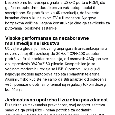
besprekornu konverziju signala iz USB-C porta u HDMI, što
ga čini neophodnim dodatkom za vaš laptop, tablet ili
smartphone. Sa podrškom za 4K rezoluciju, doživećete
kristalno čistu sliku na svom TV-u ili monitoru. Njegova
kompaktna veličina i lagana konstrukcija čine ga savršenim za
putovanja i poslovne sastanke.
Visoke performanse za nezaboravne
multimedijalne iskustva
Uživajte u gledanju filmova, igranju igara ili prezentacijama u
neverovatnoj 4K rezoluciji do 30Hz. TC2H-400 adapter
podržava širok spektar rezolucija, od osnovnih 480p pa sve
do impresivnih 3840x2160 piksela. Kompatibilan je sa
većinom modernih uređaja sa USB-C portom, uključujući
najnovije modele laptopova, tableta i pametnih telefona.
Aluminijumsko kućište ne samo da štiti adapter od oštećenja
već i pomaže u optimalnoj termalnoj regulaciji tokom dužeg
korišćenja.
Jednostavna upotreba i izuzetna pouzdanost
Dizajniran za maksimalnu praktičnost, ovaj adapter zahteva
samo da ga priključite - nema potrebe za dodatnim