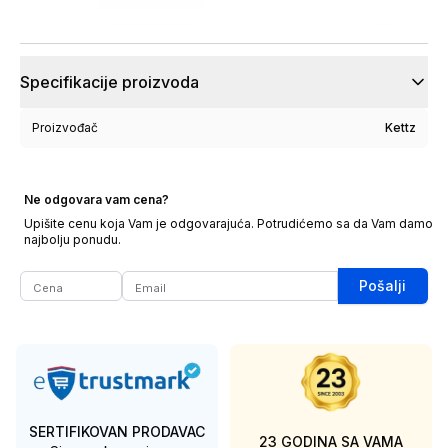
Specifikacije proizvoda
Proizvođač
Kettz
Ne odgovara vam cena?
Upišite cenu koja Vam je odgovarajuća. Potrudićemo sa da Vam damo
najbolju ponudu.
Pošalji
SERTIFIKOVAN PRODAVAC
23 GODINA SA VAMA