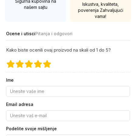
Sigurna kupovina na
Iskustva, kvaliteta,
našem sajtu
poverenja
Zahvaljujući
vama!
Ocene i utisci
Pitanja i odgovori
Kako biste ocenili ovaj proizvod na skali od 1 do 5?
Ime
Email adresa
Podelite svoje mišljenje