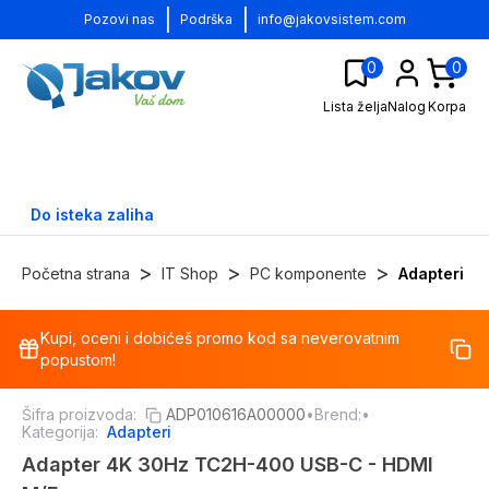
|
|
Pozovi nas
Podrška
info@jakovsistem.com
0
0
Lista želja
Nalog
Korpa
Do isteka zaliha
>
>
>
Početna strana
IT Shop
PC komponente
Adapteri
Kupi, oceni i dobićeš promo kod sa neverovatnim
-
36
%
popustom!
Šifra proizvoda:
ADP010616A00000
•
Brend:
•
Kategorija:
Adapteri
Adapter 4K 30Hz TC2H-400 USB-C - HDMI