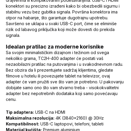
drajverima ili komplikovanim podešavanjima. USB-C i HDMI
konektori su precizno izrađeni kako bi obezbedili sigurnu i
stabilnu vezu bez gubitka signala. Površina konektora ima
otpor na habanje, što garantuje dugotrajnu upotrebu.
Savršeno se uklapa u svaki USB-C port, čime se eliminiše
rizik od labavog priključka koji može dovesti do prekida
signala.
Idealan pratilac za moderne korisnike
Sa svojim minimalističkim dizajnom i težinom od svega
nekoliko grama, TC2H-400 adapter će postati vaš
nezaobilazni pratilac na putovanjima i u svakodnevnom radu.
Bez obzira da li prezentujete sadržaj klijentima, gledate
filmove u hotelu ili povezujete tablet na televizor, ovaj
adapter će vam pružiti sve što vam je potrebno. U pakovanju
dobijate samo ono što vam stvarno treba - visokokvalitetni
adapter bez nepotrebnih dodataka koji samo povećavaju
cenu.
Tip adaptera:
USB-C na HDMI
Maksimalna rezolucija:
4K (3840x2160) @ 30Hz
Kompatibilnost:
USB-C laptopovi, telefoni, tableti
Materijal kućišta:
Premium aluminijum