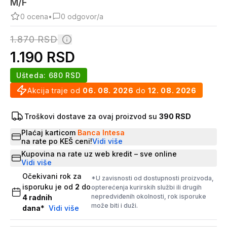
M/F
0
ocena
•
0
odgovor/a
1.870
RSD
1.190
RSD
Ušteda:
680
RSD
Akcija traje od
06. 08. 2026
do
12. 08. 2026
Troškovi dostave za ovaj proizvod su
390 RSD
Plaćaj karticom
Banca Intesa
na rate po KEŠ ceni!
Vidi više
Kupovina na rate uz web kredit – sve online
Vidi više
Očekivani rok za
*U zavisnosti od dostupnosti proizvoda,
isporuku je od
2
do
opterećenja kurirskih službi ili drugih
nepredviđenih okolnosti, rok isporuke
4
radnih
može biti i duži.
dana
*
Vidi više