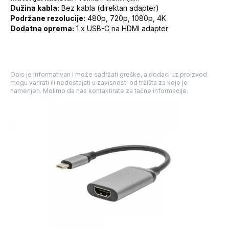
Dužina kabla:
Bez kabla (direktan adapter)
Podržane rezolucije:
480p, 720p, 1080p, 4K
Dodatna oprema:
1 x USB-C na HDMI adapter
Opis je informativan i može sadržati greške, a dodaci uz proizvod
mogu varirati ili nedostajati u zavisnosti od tržišta za koje je
namenjen. Molimo da nas kontaktirate za tačne informacije.