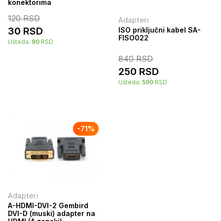
konektorima
120
RSD
Adapteri
30
RSD
ISO priključni kabel SA-
FISO022
Ušteda:
90
RSD
840
RSD
250
RSD
Ušteda:
590
RSD
-
71
%
Adapteri
A-HDMI-DVI-2 Gembird
DVI-D (muski) adapter na