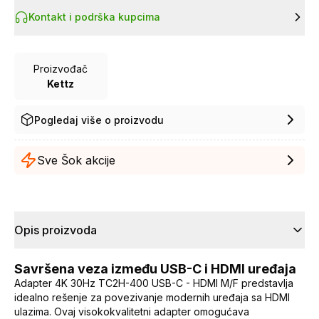
Kontakt i podrška kupcima
Proizvođač
Kettz
Pogledaj više o proizvodu
Sve Šok akcije
Opis proizvoda
Savršena veza između USB-C i HDMI uređaja
Adapter 4K 30Hz TC2H-400 USB-C - HDMI M/F predstavlja
idealno rešenje za povezivanje modernih uređaja sa HDMI
ulazima. Ovaj visokokvalitetni adapter omogućava