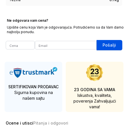
Ne odgovara vam cena?
Upišite cenu koja Vam je odgovarajuća. Potrudićemo sa da Vam damo
najbolju ponudu.
Pošalji
SERTIFIKOVAN PRODAVAC
23 GODINA SA VAMA
Sigurna kupovina na
Iskustva, kvaliteta,
našem sajtu
poverenja
Zahvaljujući
vama!
Ocene i utisci
Pitanja i odgovori