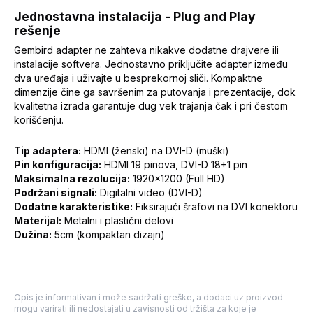
Jednostavna instalacija - Plug and Play
rešenje
Gembird adapter ne zahteva nikakve dodatne drajvere ili
instalacije softvera. Jednostavno priključite adapter između
dva uređaja i uživajte u besprekornoj sliči. Kompaktne
dimenzije čine ga savršenim za putovanja i prezentacije, dok
kvalitetna izrada garantuje dug vek trajanja čak i pri čestom
korišćenju.
Tip adaptera:
HDMI (ženski) na DVI-D (muški)
Pin konfiguracija:
HDMI 19 pinova, DVI-D 18+1 pin
Maksimalna rezolucija:
1920x1200 (Full HD)
Podržani signali:
Digitalni video (DVI-D)
Dodatne karakteristike:
Fiksirajući šrafovi na DVI konektoru
Materijal:
Metalni i plastični delovi
Dužina:
5cm (kompaktan dizajn)
Opis je informativan i može sadržati greške, a dodaci uz proizvod
mogu varirati ili nedostajati u zavisnosti od tržišta za koje je