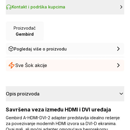
Kontakt i podrška kupcima
Proizvođač
Gembird
Pogledaj više o proizvodu
Sve Šok akcije
Opis proizvoda
Savršena veza između HDMI i DVI uređaja
Gembird A-HDMI-DVI-2 adapter predstavlja idealno rešenje
za povezivanje modernih HDMI izvora sa DVI-D ekranima.
Ovaj mali, ali moćni adapter omogućava besprekornu