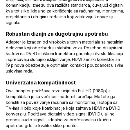
komunikaciju između dva različita standarda, čuvajući digitalni
kvalitet slike. Idealno za korišćenje sa računarima, monitorima,
projektorima i drugim uređajima koji zahtevaju konverziju
signala.
Robustan dizajn za dugotrajnu upotrebu
Adapter je izrađen od visokokvalitetnih materijala sa metalnim
delovima koji obezbeđuju stabilnu vezu. Posebno dizajnirani
šrafovi na DVI-D muškom konektoru garantuju čvrstu fiksaciju
i sprečavaju slučajno isključivanje. HDMI ženski konektor sa
19 pinova obezbeđuje optimalan kontakt i pouzdanost u svim
uslovima rada.
Univerzalna kompatibilnost
Ovaj adapter podržava rezolucije do Full HD (1080p) i
kompatibilan je sa većinom modernih uređaja. Možete ga
koristiti za povezivanje računara sa monitorima, laptopa sa
TV-ima ili bilo koje kombinacije koja zahteva HDMI na DVI-D
konverziju. Podržava digitalni video signal (DVI-D), ali ne
prenosi audio signal - idealno za profesionalnu i kućnu
upotrebu gde je kvalitet slike prioritet.