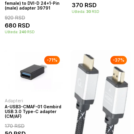
female) to DVI-D 24+1-Pin
370
RSD
(male) adapter 39791
Ušteda:
30
RSD
920
RSD
680
RSD
Ušteda:
240
RSD
-
71
%
-
37
%
Adapteri
A-USB3-CMAF-01 Gembird
USB 3.0 Type-C adapter
(CM/AF)
170
RSD
50
RSD