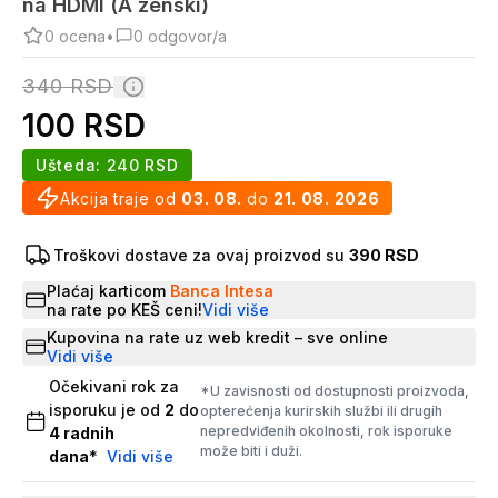
na HDMI (A zenski)
0
ocena
•
0
odgovor/a
340
RSD
100
RSD
Ušteda:
240
RSD
Akcija traje od
03. 08.
do
21. 08. 2026
Troškovi dostave za ovaj proizvod su
390 RSD
Plaćaj karticom
Banca Intesa
na rate po KEŠ ceni!
Vidi više
Kupovina na rate uz web kredit – sve online
Vidi više
Očekivani rok za
*U zavisnosti od dostupnosti proizvoda,
isporuku je od
2
do
opterećenja kurirskih službi ili drugih
nepredviđenih okolnosti, rok isporuke
4
radnih
može biti i duži.
dana
*
Vidi više