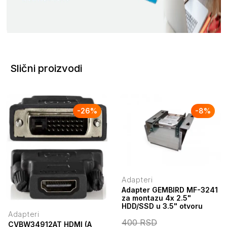
Slični proizvodi
-
26
%
-
8
%
Adapteri
Adapter GEMBIRD MF-3241
za montazu 4x 2.5"
HDD/SSD u 3.5" otvoru
Adapteri
400
RSD
CVBW34912AT HDMI (A