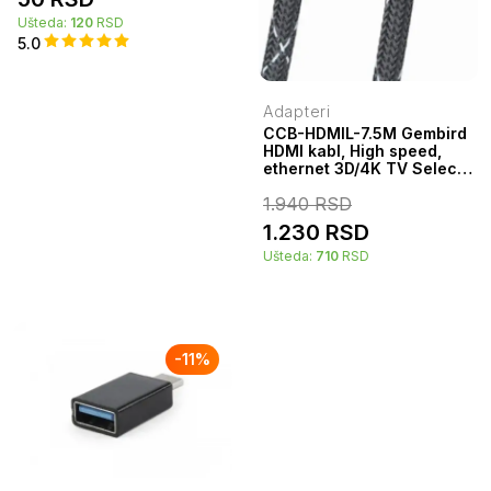
Ušteda:
120
RSD
5.0
Adapteri
CCB-HDMIL-7.5M Gembird
HDMI kabl, High speed,
ethernet 3D/4K TV Select
Plus Series blister 7,5m
1.940
RSD
38326
1.230
RSD
Ušteda:
710
RSD
-
11
%