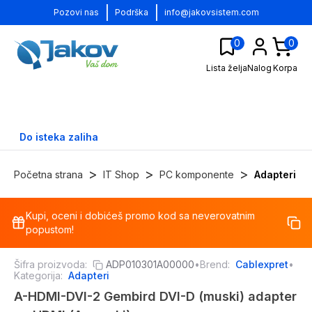
|
|
Pozovi nas
Podrška
info@jakovsistem.com
0
0
Lista želja
Nalog
Korpa
Do isteka zaliha
>
>
>
Početna strana
IT Shop
PC komponente
Adapteri
Kupi, oceni i dobićeš promo kod sa neverovatnim
-
71
%
popustom!
Šifra proizvoda:
ADP010301A00000
•
Brend:
Cablexpret
•
Kategorija:
Adapteri
A-HDMI-DVI-2 Gembird DVI-D (muski) adapter