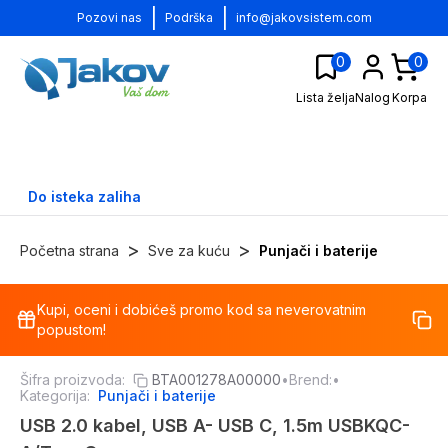
|
|
Pozovi nas
Podrška
info@jakovsistem.com
0
0
Lista želja
Nalog
Korpa
Do isteka zaliha
>
>
Početna strana
Sve za kuću
Punjači i baterije
Kupi, oceni i dobićeš promo kod sa neverovatnim
-
32
%
popustom!
Šifra proizvoda:
BTA001278A00000
•
Brend:
•
Kategorija:
Punjači i baterije
USB 2.0 kabel, USB A- USB C, 1.5m USBKQC-