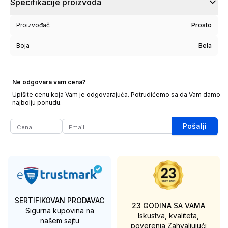
Specifikacije proizvoda
Proizvođač
Prosto
Boja
Bela
Ne odgovara vam cena?
Upišite cenu koja Vam je odgovarajuća. Potrudićemo sa da Vam damo
najbolju ponudu.
Pošalji
SERTIFIKOVAN PRODAVAC
23 GODINA SA VAMA
Sigurna kupovina na
Iskustva, kvaliteta,
našem sajtu
poverenja
Zahvaljujući