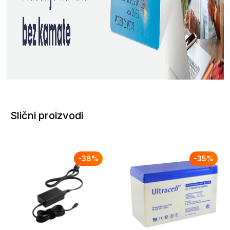
Slični proizvodi
-
38
%
-
35
%