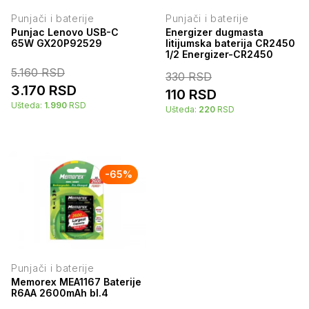
Punjači i baterije
Punjači i baterije
Punjac Lenovo USB-C
Energizer dugmasta
65W GX20P92529
litijumska baterija CR2450
1/2 Energizer-CR2450
5.160
RSD
330
RSD
3.170
RSD
110
RSD
Ušteda:
1.990
RSD
Ušteda:
220
RSD
-
65
%
Punjači i baterije
Memorex MEA1167 Baterije
R6AA 2600mAh bl.4