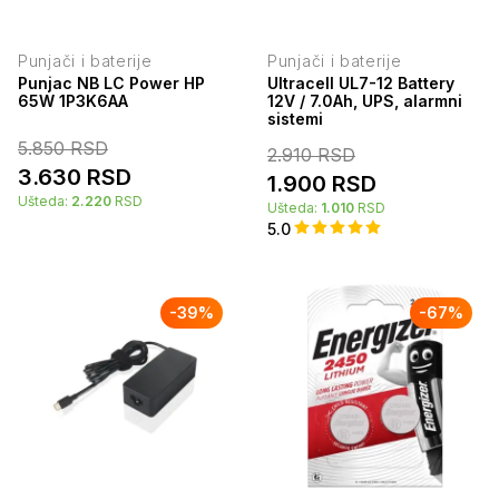
Punjači i baterije
Punjači i baterije
Punjac NB LC Power HP
Ultracell UL7-12 Battery
65W 1P3K6AA
12V / 7.0Ah, UPS, alarmni
sistemi
5.850
RSD
2.910
RSD
3.630
RSD
1.900
RSD
Ušteda:
2.220
RSD
Ušteda:
1.010
RSD
5.0
-
39
%
-
67
%