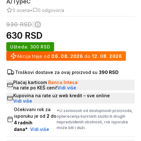
A/TypeC
0
ocena
•
0
odgovor/a
930
RSD
630
RSD
Ušteda:
300
RSD
Akcija traje od
06. 08. 2026
do
12. 08. 2026
Troškovi dostave za ovaj proizvod su
390 RSD
Plaćaj karticom
Banca Intesa
na rate po KEŠ ceni!
Vidi više
Kupovina na rate uz web kredit – sve online
Vidi više
Očekivani rok za
*U zavisnosti od dostupnosti proizvoda,
isporuku je od
2
do
opterećenja kurirskih službi ili drugih
nepredviđenih okolnosti, rok isporuke
4
radnih
može biti i duži.
dana
*
Vidi više