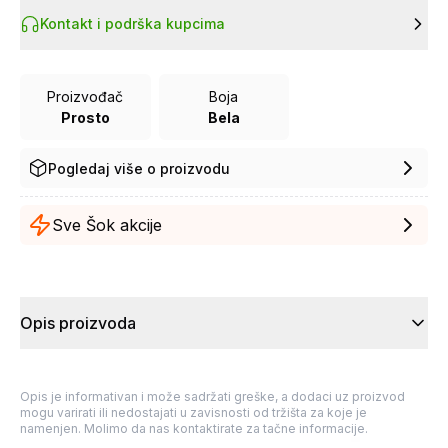
Kontakt i podrška kupcima
Proizvođač
Boja
Prosto
Bela
Pogledaj više o proizvodu
Sve Šok akcije
Opis proizvoda
Opis je informativan i može sadržati greške, a dodaci uz proizvod
mogu varirati ili nedostajati u zavisnosti od tržišta za koje je
namenjen. Molimo da nas kontaktirate za tačne informacije.