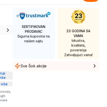
SERTIFIKOVAN
23 GODINA SA
PRODAVAC
VAMA
Sigurna kupovina na
Iskustva,
našem sajtu
kvaliteta,
poverenja
Zahvaljujući vama!
Sve Šok akcije
D
Vidi
više
 više
oizvoda,
rugih
poruke