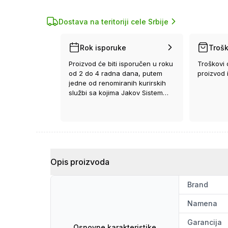
Dostava na teritoriji cele Srbije
Rok isporuke
Trošk
Proizvod će biti isporučen u roku
Troškovi 
od 2 do 4 radna dana, putem
proizvod 
jedne od renomiranih kurirskih
službi sa kojima Jakov Sistem
ima ugovor.
Opis proizvoda
Brand
Namena
Garancija
Osnovne karakteristike