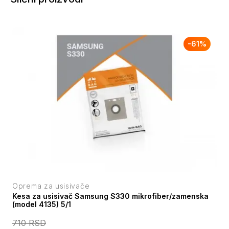
-
61
%
Oprema za usisivače
Kesa za usisivač Samsung S330 mikrofiber/zamenska
(model 4135) 5/1
710
RSD