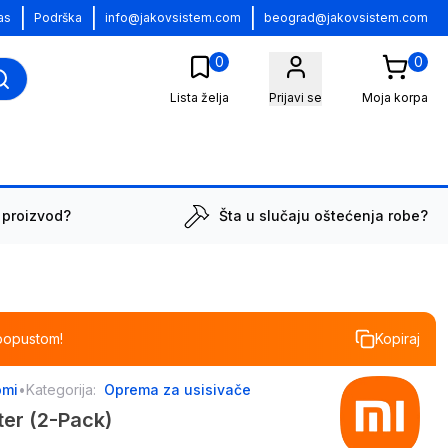
|
|
|
as
Podrška
info@jakovsistem.com
beograd@jakovsistem.com
0
0
Lista želja
Prijavi se
Moja korpa
 proizvod?
Šta u slučaju oštećenja robe?
popustom!
Kopiraj
omi
•
Kategorija:
Oprema za usisivače
ter (2-Pack)