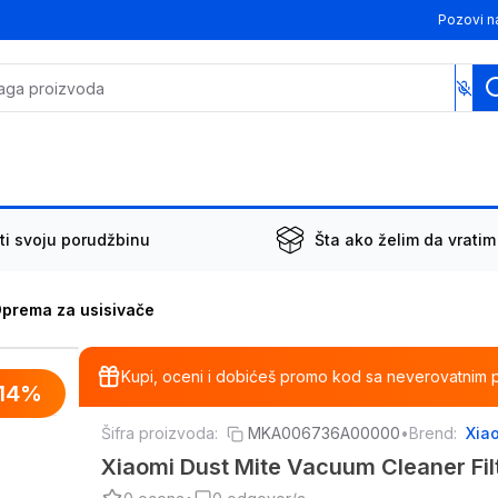
Pozovi n
ti svoju porudžbinu
Šta ako želim da vratim
prema za usisivače
Kupi, oceni i dobićeš promo kod sa neverovatnim 
14
%
Šifra proizvoda:
MKA006736A00000
•
Brend:
Xia
Xiaomi Dust Mite Vacuum Cleaner Fil