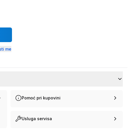
ti me
Pomoć pri kupovini
Usluga servisa