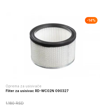
-
14
%
Oprema za usisivače
Fliter za usisivac RD-WC02N 090327
1.180
RSD