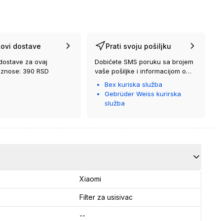
ovi dostave
Prati svoju pošiljku
dostave za ovaj
Dobićete SMS poruku sa brojem
iznose: 390 RSD
vaše pošiljke i informacijom o
kurirskoj službi koja će vam je
Bex kuriska služba
isporučiti.
Gebrüder Weiss kurirska
služba
Xiaomi
Filter za usisivac
--