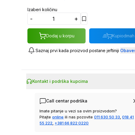
Izaberi količinu
-
+
Dodaj u korpu
Kupi
odmah
Saznaj prvi kada proizvod postane jeftiniji
Obaves
Kontakt i podrška kupcima
Call centar podrška
Imate pitanje u vezi sa ovim proizvodom?
Pitajte
online
ili nas pozovite
011 630 50 33
,
018 41
55 222
,
+381 66 822 0220