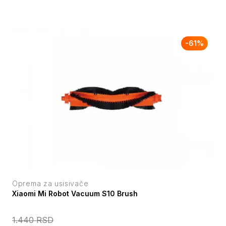
-
61
%
Oprema za usisivače
Xiaomi Mi Robot Vacuum S10 Brush
1.440
RSD