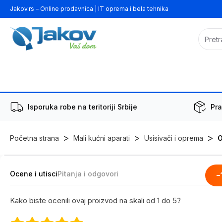
Jakov.rs – Online prodavnica | IT oprema i bela tehnika
Isporuka robe na teritoriji Srbije
Pra
>
>
>
Početna strana
Mali kućni aparati
Usisivači i oprema
O
Ocene i utisci
Pitanja i odgovori
-
Kako biste ocenili ovaj proizvod na skali od 1 do 5?