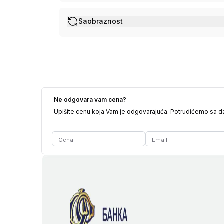
Saobraznost
Ne odgovara vam cena?
Upišite cenu koja Vam je odgovarajuća. Potrudićemo sa 