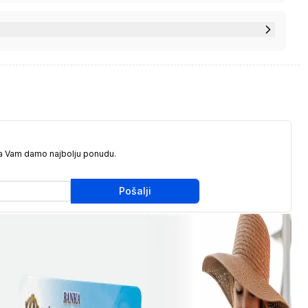
da Vam damo najbolju ponudu.
Pošalji