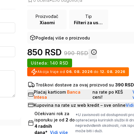
0
ocena
•
0
odgovor/a
Proizvođač
Tip
Xiaomi
Filteri za usisivače
Pogledaj više o proizvodu
850
RSD
990
RSD
Ušteda:
140
RSD
Akcija traje od
06. 08. 2026
do
12. 08. 2026
Troškovi dostave za ovaj proizvod su
390 RS
Plaćaj karticom
Banca
na rate po KEŠ
Intesa
ceni!
Kupovina na rate uz web kredit – sve online
Vidi
Očekivani rok za
*U zavisnosti od dostupnosti pr
isporuku je od
2
do
opterećenja kurirskih službi ili d
nepredviđenih okolnosti, rok is
4
radnih
može biti i duži.
dana
*
Vidi više