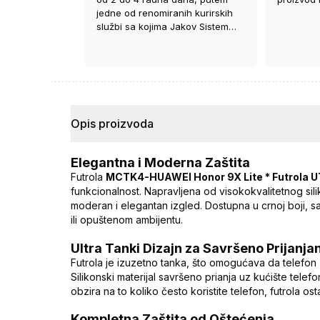
jedne od renomiranih kurirskih
službi sa kojima Jakov Sistem
ima ugovor.
Opis proizvoda
Elegantna i Moderna Zaštita
Futrola
MCTK4-HUAWEI Honor 9X Lite * Futrola UTC
funkcionalnost. Napravljena od visokokvalitetnog sili
moderan i elegantan izgled. Dostupna u crnoj boji, s
ili opuštenom ambijentu.
Ultra Tanki Dizajn za Savršeno Prijanja
Futrola je izuzetno tanka, što omogućava da telefon 
Silikonski materijal savršeno prianja uz kućište telef
obzira na to koliko često koristite telefon, futrola os
Kompletna Zaštita od Oštećenja