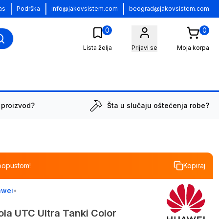
|
|
|
as
Podrška
info@jakovsistem.com
beograd@jakovsistem.com
0
0
Lista želja
Prijavi se
Moja korpa
 proizvod?
Šta u slučaju oštećenja robe?
popustom!
Kopiraj
awei
•
la UTC Ultra Tanki Color