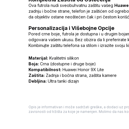
Ova futrola nudi sveobuhvatnu zaštitu vašeg
Huawei
zadnju i bočne strane, telefon je zaštićen od ogrebo
da objektiv ostane neoštećen čak i pri čestom korišćen
Personalizacija i Višebojne Opcije
Pored crne boje, futrola je dostupna i u drugim boj
odgovara vašem ukusu. Bez obzira da li preferirate kl
Kombinujte zaštitu telefona sa stilom i izrazite svoju
Materijal:
Kvalitetni silikon
Boja:
Crna (dostupne i druge boje)
Kompatibilnost:
Huawei Honor 9X Lite
Zaštita:
Zadnja i bočna strana, zaštita kamere
Debljina:
Ultra tanki dizajn
Opis je informativan i može sadržati greške, a dodaci uz pro
zavisnosti od tržišta za koje je namenjen. Molimo da nas kon