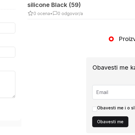
silicone Black (59)
0
ocena
•
0
odgovor/a
Proiz
Obavesti me k
Obavesti me i o s
Obavesti me