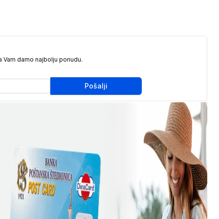
da Vam damo najbolju ponudu.
Pošalji