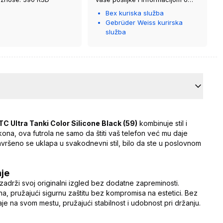
kurirskoj službi koja će vam je
Bex kuriska služba
isporučiti.
Gebrüder Weiss kurirska
služba
 Ultra Tanki Color Silicone Black (59)
kombinuje stil i
kona, ova futrola ne samo da štiti vaš telefon već mu daje
avršeno se uklapa u svakodnevni stil, bilo da ste u poslovnom
nje
zadrži svoj originalni izgled bez dodatne zapreminosti.
ona, pružajući sigurnu zaštitu bez kompromisa na estetici. Bez
taje na svom mestu, pružajući stabilnost i udobnost pri držanju.