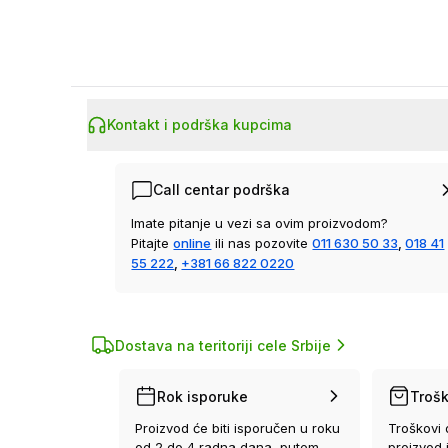
Kontakt i podrška kupcima
Call centar podrška
Imate pitanje u vezi sa ovim proizvodom?
Pitajte
online
ili nas pozovite
011 630 50 33
,
018 41
55 222
,
+381 66 822 0220
Dostava na teritoriji cele Srbije
Rok isporuke
Trošk
Proizvod će biti isporučen u roku
Troškovi 
od 2 do 4 radna dana, putem
proizvod 