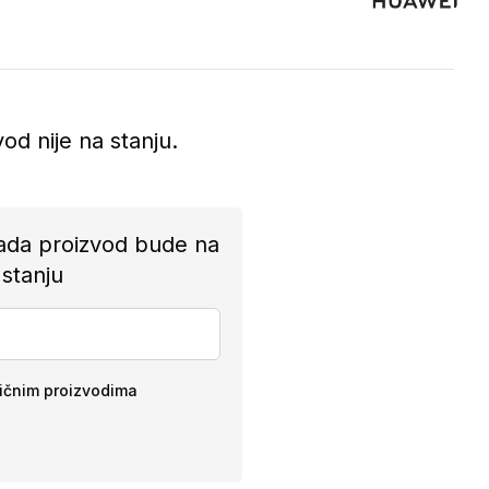
vod nije na stanju.
ada proizvod bude na
stanju
ličnim proizvodima