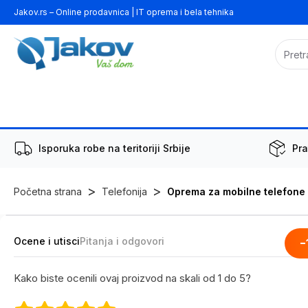
Jakov.rs – Online prodavnica | IT oprema i bela tehnika
Isporuka robe na teritoriji Srbije
Pra
>
>
Početna strana
Telefonija
Oprema za mobilne telefone
Ocene i utisci
Pitanja i odgovori
-
Kako biste ocenili ovaj proizvod na skali od 1 do 5?