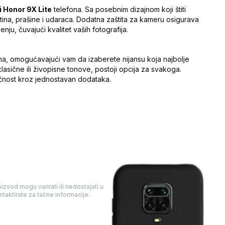
 Honor 9X Lite
telefona. Sa posebnim dizajnom koji štiti
tina, prašine i udaraca. Dodatna zaštita za kameru osigurava
ju, čuvajući kvalitet vaših fotografija.
ama, omogućavajući vam da izaberete nijansu koja najbolje
asične ili živopisne tonove, postoji opcija za svakoga.
 ličnost kroz jednostavan dodataka.
izvod mogu varirati ili nedostajati u
taktirate za tačne informacije.