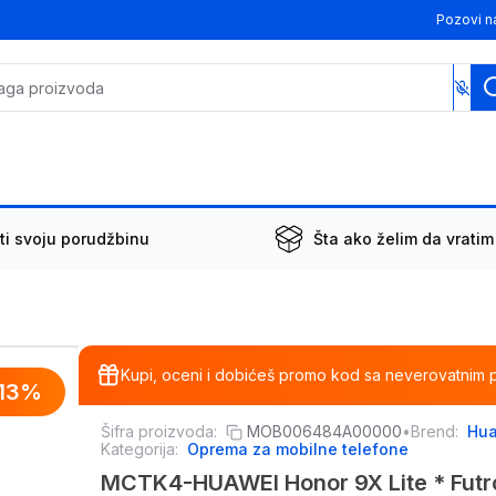
Pozovi n
ti svoju porudžbinu
Šta ako želim da vratim
Kupi, oceni i dobićeš promo kod sa neverovatnim 
13
%
Šifra proizvoda:
MOB006484A00000
•
Brend:
Hu
Kategorija:
Oprema za mobilne telefone
MCTK4-HUAWEI Honor 9X Lite * Futro