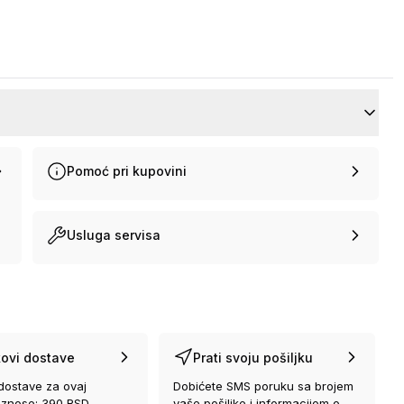
Pomoć pri kupovini
Usluga servisa
ovi dostave
Prati svoju pošiljku
dostave za ovaj
Dobićete SMS poruku sa brojem
iznose: 390 RSD
vaše pošiljke i informacijom o