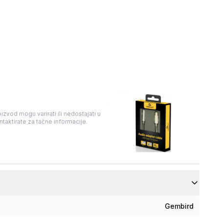
izvod mogu varirati ili nedostajati u
taktirate za tačne informacije.
Gembird