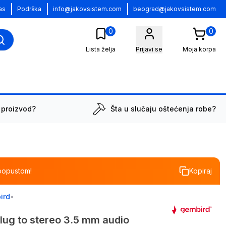
|
|
|
as
Podrška
info@jakovsistem.com
beograd@jakovsistem.com
0
0
Lista želja
Prijavi se
Moja korpa
 proizvod?
Šta u slučaju oštećenja robe?
popustom!
Kopiraj
ird
•
ug to stereo 3.5 mm audio