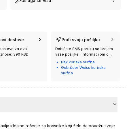
Usluga servisa
ovi dostave
Prati svoju pošiljku
dostave za ovaj
Dobićete SMS poruku sa brojem
iznose: 390 RSD
vaše pošiljke i informacijom o
kurirskoj službi koja će vam je
Bex kuriska služba
isporučiti.
Gebrüder Weiss kurirska
služba
vlja idealno rešenje za korisnike koji žele da povežu svoje