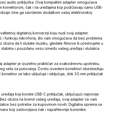
a bez audio priključka. Ovaj kompaktni adapter omogućava
mm konektorom, čak i na uređajima koji podržavaju samo USB-
 dizajn čine ga savršenim dodatkom vašoj elektronskoj
alitetnoj digitalnoj konverziji koju nudi ovaj adapter.
ć i funkciju mikrofona, što vam omogućava da bez problema
 obzira da li slušate muziku, gledate filmove ili učestvujete u
tabilnu i pouzdanu vezu između vašeg uređaja i slušalica.
j adapter je izuzetno praktičan za svakodnevnu upotrebu.
vašeg seta za putovanja. Čvrsto izvedeni konektori obezbeđuju
onektor se lako uključuje i isključuje, dok 3.5 mm priključak
ređaja koji koriste USB-C priključak, uključujući najnovije
. Bez obzira na brend vašeg uređaja, ovaj adapter će vam
lušalice bez potrebe za kupovinom novih. Digitalna oprema sa
s koji zadovoljava čak i najzahtevnije korisnike.