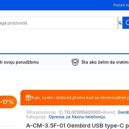
Pozovi n
ti svoju porudžbinu
Šta ako želim da vratim
Kupi, oceni i dobićeš promo kod sa neverovatnim 
-
17
%
Šifra proizvoda:
TEL001265A00000
•
Brend:
Gemb
Kategorija:
Oprema za fiksnu telefoniju
A-CM-3.5F-01 Gembird USB type-C pl