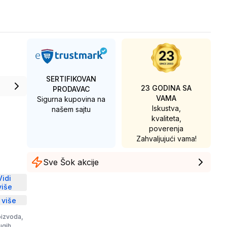
SERTIFIKOVAN
23 GODINA SA
PRODAVAC
VAMA
Sigurna kupovina na
Iskustva,
našem sajtu
kvaliteta,
poverenja
Zahvaljujući vama!
Sve Šok akcije
D
Vidi
više
 više
oizvoda,
rugih