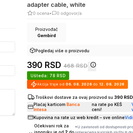
adapter cable, white
0
ocena
•
0
odgovor/a
Proizvođač
Gembird
Pogledaj više o proizvodu
390
RSD
468
RSD
Ušteda:
78
RSD
Akcija traje od
06. 08. 2026
do
12. 08. 2026
Troškovi dostave za ovaj proizvod su
390 RS
Plaćaj karticom
Banca
na rate po KEŠ
Intesa
ceni!
Kupovina na rate uz web kredit – sve online
Vidi
Očekivani rok za
*U zavisnosti od dostupnosti pr
isporuku je od
2
do
opterećenja kurirskih službi ili d