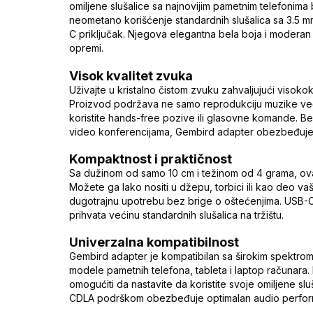
omiljene slušalice sa najnovijim pametnim telefonim
neometano korišćenje standardnih slušalica sa 3.5 
C priključak. Njegova elegantna bela boja i moderan
opremi.
Visok kvalitet zvuka
Uživajte u kristalno čistom zvuku zahvaljujući visokokv
Proizvod podržava ne samo reprodukciju muzike ve
koristite hands-free pozive ili glasovne komande. Bez
video konferencijama, Gembird adapter obezbeđuje s
Kompaktnost i praktičnost
Sa dužinom od samo 10 cm i težinom od 4 grama, ova
Možete ga lako nositi u džepu, torbici ili kao deo 
dugotrajnu upotrebu bez brige o oštećenjima. USB-C k
prihvata većinu standardnih slušalica na tržištu.
Univerzalna kompatibilnost
Gembird adapter je kompatibilan sa širokim spektrom u
modele pametnih telefona, tableta i laptop računara
omogućiti da nastavite da koristite svoje omiljene s
CDLA podrškom obezbeđuje optimalan audio performan