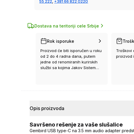
55 222
,
+381 66 822 0220
Dostava na teritoriji cele Srbije
Rok isporuke
Trošk
Proizvod će biti isporučen u roku
Troškovi 
od 2 do 4 radna dana, putem
proizvod 
jedne od renomiranih kurirskih
službi sa kojima Jakov Sistem
ima ugovor.
Opis proizvoda
Savršeno rešenje za vaše slušalice
Gembird USB type-C na 3.5 mm audio adapter predsta