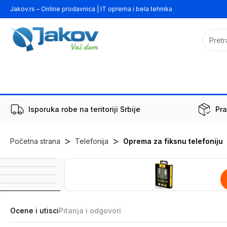
Jakov.rs – Online prodavnica | IT oprema i bela tehnika
Isporuka robe na teritoriji Srbije
Pra
>
>
Početna strana
Telefonija
Oprema za fiksnu telefoniju
Ocene i utisci
Pitanja i odgovori