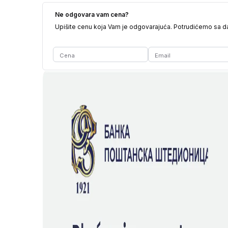
Ne odgovara vam cena?
Upišite cenu koja Vam je odgovarajuća. Potrudićemo sa 