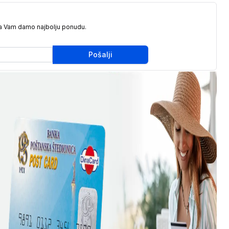
da Vam damo najbolju ponudu.
Pošalji