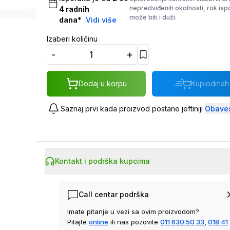
nepredviđenih okolnosti, rok is
4
radnih
može biti i duži.
dana
*
Vidi više
Izaberi količinu
-
+
Dodaj u korpu
Kupi
odmah
Saznaj prvi kada proizvod postane jeftiniji
Obaves
Kontakt i podrška kupcima
Call centar podrška
Imate pitanje u vezi sa ovim proizvodom?
Pitajte
online
ili nas pozovite
011 630 50 33
,
018 41