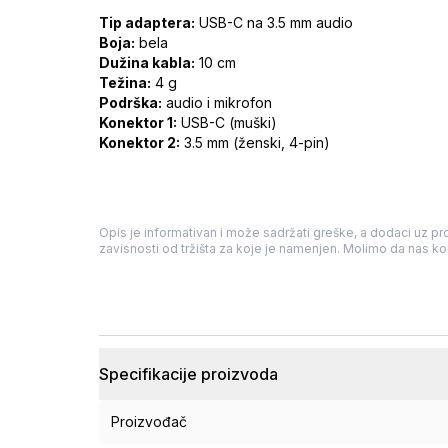
Tip adaptera:
USB-C na 3.5 mm audio
Boja:
bela
Dužina kabla:
10 cm
Težina:
4 g
Podrška:
audio i mikrofon
Konektor 1:
USB-C (muški)
Konektor 2:
3.5 mm (ženski, 4-pin)
Opis je informativan i može sadržati greške, a dodaci uz pro
zavisnosti od tržišta za koje je namenjen. Molimo da nas kon
Specifikacije proizvoda
Proizvođač