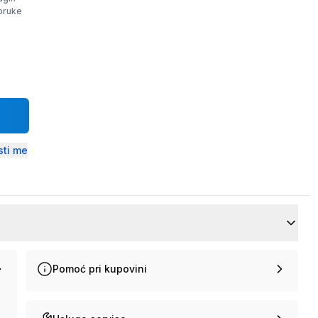
poruke
ti me
Pomoć pri kupovini