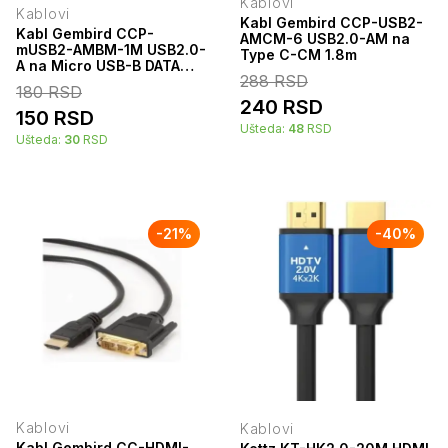
Kablovi
Kablovi
Kabl Gembird CCP-USB2-
Kabl Gembird CCP-
AMCM-6 USB2.0-AM na
mUSB2-AMBM-1M USB2.0-
Type C-CM 1.8m
A na Micro USB-B DATA
288
RSD
cable 1m Crni
180
RSD
240
RSD
150
RSD
Ušteda:
48
RSD
Ušteda:
30
RSD
-
21
%
-
40
%
Kablovi
Kablovi
Kabl Gembird CC-HDMI-