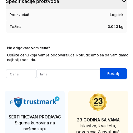
Specifikacije proizvoda
Proizvođač
Logilink
Težina
0.043 kg
Ne odgovara vam cena?
Upišite cenu koja Vam je odgovarajuća. Potrudićemo sa da Vam damo
najbolju ponudu.
Pošalji
SERTIFIKOVAN PRODAVAC
23 GODINA SA VAMA
Sigurna kupovina na
Iskustva, kvaliteta,
našem sajtu
poverenja
Zahvaljujući