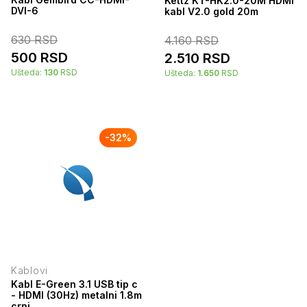
Kettz KT-HK2.0-20M HDMI
DVI-6
kabl V2.0 gold 20m
630
RSD
4.160
RSD
500
RSD
2.510
RSD
Ušteda:
130
RSD
Ušteda:
1.650
RSD
-
32
%
Kablovi
Kabl E-Green 3.1 USB tip c
- HDMI (30Hz) metalni 1.8m
crni