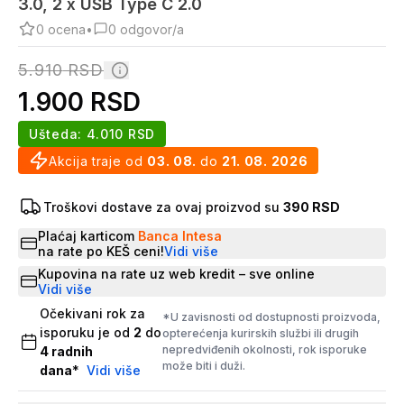
3.0, 2 x USB Type C 2.0
0
ocena
•
0
odgovor/a
5.910
RSD
1.900
RSD
Ušteda:
4.010
RSD
Akcija traje od
03. 08.
do
21. 08. 2026
Troškovi dostave za ovaj proizvod su
390 RSD
Plaćaj karticom
Banca Intesa
na rate po KEŠ ceni!
Vidi više
Kupovina na rate uz web kredit – sve online
Vidi više
Očekivani rok za
*U zavisnosti od dostupnosti proizvoda,
isporuku je od
2
do
opterećenja kurirskih službi ili drugih
nepredviđenih okolnosti, rok isporuke
4
radnih
može biti i duži.
dana
*
Vidi više