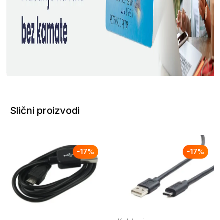
Slični proizvodi
-
17
%
-
17
%