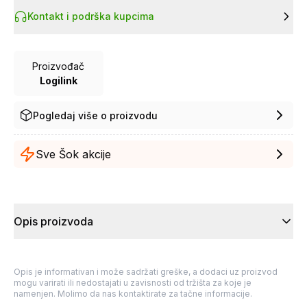
Kontakt i podrška kupcima
Proizvođač
Logilink
Pogledaj više o proizvodu
Sve Šok akcije
Opis proizvoda
Opis je informativan i može sadržati greške, a dodaci uz proizvod
mogu varirati ili nedostajati u zavisnosti od tržišta za koje je
namenjen. Molimo da nas kontaktirate za tačne informacije.