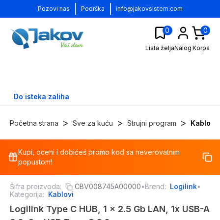
|
|
Pozovi nas
Podrška
info@jakovsistem.com
0
0
Lista želja
Nalog
Korpa
Do isteka zaliha
>
>
>
Početna strana
Sve za kuću
Strujni program
Kablovi
Kupi, oceni i dobićeš promo kod sa neverovatnim
-
68
%
popustom!
Šifra proizvoda:
CBV008745A00000
•
Brend:
Logilink
•
Kategorija:
Kablovi
Logilink Type C HUB, 1 x 2.5 Gb LAN, 1x USB-A